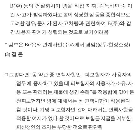
B(
주
)
등의
건
설회사가 병
을 직접
지휘
․
감
독하던 중 이
건 사고가
발생하
였다고 봄이 상당한 점 등을
종합적으로
고
려할 경우
,
문
제가 된
사고차량과 관련하여
B(
주
)
와
갑
간 사용자 관계가 성립되
는 것으로 보기 어려움
*
김
**
은
B(
주
)
와 관계사인
(
주
)A
에서 겸임
(
상무
/
현장소장
)
(3)
결 론
□
그렇다면
,
동 약관 중 면책사항인
“
피보험자가 사용자의
업무에 종
사하고 있을 때 피보험자의 사용자가 소유
,
사
용 또는 관리하는 재
물에 생긴 손해
”
를 적용함에 있어 운
전피보험자인 병에 대해
서는
동 면책사항이 적용된다
할 것이나
,
기명 피보험자인 갑에
대해서는 면책사항을
적용할 여지가 없다 할 것이므로
보험금 지급을
거
부한
피신청인의 조치는 부당한 것으로 판단됨