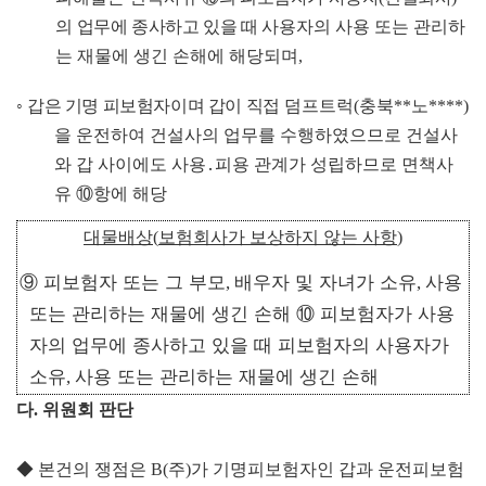
의 업무에 종사하고 있을 때
사용자의 사용 또는 관리하
는 재물에 생긴 손해에 해당되며
,
◦
갑은 기명 피보험자이며 갑이 직접
덤프트럭
(
충북
**
노
****)
을 운전하여 건설사의 업무를 수행하였으므로 건설사
와 갑 사이에도 사용
․
피용 관계가 성립하므로 면책사
유
⑩
항에 해당
대물배상
(
보험회사가 보상하지 않는 사항
)
⑨
피보험자 또는 그 부모
배우자 및 자녀가 소유
사용
,
,
또는 관리하는 재물에 생긴 손해
⑩
피보험자가 사용
자의 업무에 종사하고 있을 때 피보험자의 사용자가
소유
사용 또는 관리하는 재물에 생긴 손해
,
다
.
위원회 판단
◆
본건의 쟁점은
B(
주
)
가 기명피보험자인 갑과 운전피보험