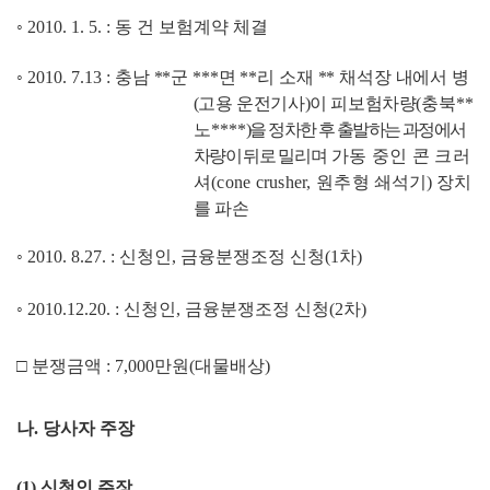
◦
2010. 1. 5.
:
동 건 보험계약 체결
◦
2010. 7.13
:
충남
**
군
***
면
**
리 소재
**
채석장
내에서
병
(
고용 운전기사
)
이 피보험차량
(
충북
**
노
****
)
을
정
차한 후 출발하는 과정에서
차량이 뒤로
밀리며
가
동
중인
콘 크러
셔
(cone crusher,
원추형 쇄
석기
)
장치
를 파손
◦
2010. 8.27. :
신청인
,
금융분쟁조정 신청
(1
차
)
◦
2010.12.20. :
신청인
,
금융분쟁조정 신청
(2
차
)
□
분쟁금액
: 7,000
만원
(
대물배상
)
나
.
당사자 주장
(1)
신청인 주장