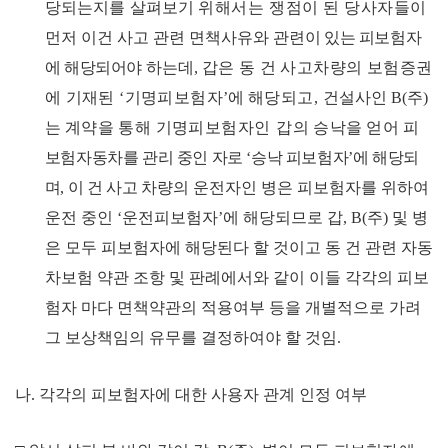
당되는지를 살펴보기
위해서는 쟁점이 된 당사자들이
먼
저 이건 사고 관련 면책사유와 관
련이 있는 피보험자
에 해당되어야
하는데
,
갑은 동 건 사고차량의 보험증권
에 기재된
‘
기명피보험
자
’
에
해당되고
,
건설사인
B(
주
)
는
계약을 통해 기명피보험
자인 갑
의 승낙을 얻어 피
보험자동차를 관리 중인 자로
‘
승낙 피보험자
’
에 해당되
며
,
이 건 사고
차량의 운전자인 병은 피보험자를 위하여
운전 중인
‘
운전피보험자
’
에 해당되므로 갑
, B(
주
)
및 병
은 모두 피보험자에 해당된다 할 것이고 동 건 관련 자동
차보험 약관 조항 및 판례에서와 같이 이들 각각의 피보
험자 마다 면책약관의 적용여부 등을 개별적으로 가려
그 보상책임의 유무를 결정하여야 할 것임
.
나
.
각각의 피보험자에 대한 사용자 관계 인정 여부