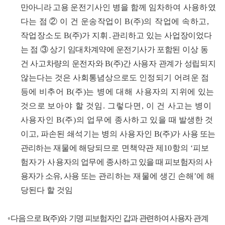
만아니라 고용
운전
기사인 병을
함
께
임차하여 사용하였
다는 점
②
이 건 운송작업이
B
(
주
)
의
작
업에 속하고
,
작업장소도
B
(
주
)
가
지휘
․
관리하
고
있
는 사
업장이었다
는 점
③
상기
임대차계약에 운전기사가
포함된 이상
동
건 사고차량의 운전자와
B(
주
)
간 사용자 관계가 성립되지
않는다는 것은 사회통념상으로도
인정되기 어려운 점
등에 비추어
B
(
주
)
는 병에 대해 사
용자의 지위에 있는
것으로
보아야 할 것임
.
그렇다면
,
이 건 사고는 병이
사용자인
B(
주
)
의
업
무에 종
사하고 있을 때
발생한 것
이고
,
파손된
쇄석
기는 병의 사용자인
B
(
주
)
가 사용
또는
관리하
는
재
물에
해당되므로 면책약관 제
10
항의
‘
피보
험자가 사
용
자의 업무에
종
사하
고 있을 때 피보험자의 사
용자가
소유
,
사용 또는
관리하는 재
물에 생긴 손해
’
에 해
당된다 할 것임
◦
다음
으로
B(
주
)
와
기명 피보험자인 갑과 관련하여 사용자
관계