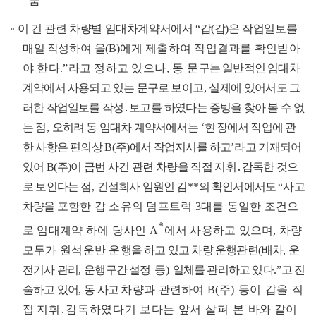
움
◦
이 건 관련 차량별 임대차계약서에서
“
갑
(
갑
)
은 작업일보를
매일 작성
하여 을
(B)
에게
제출하여 작업결과를 확인받아
야 한다
.”
라고 정하고 있
으나
,
동 문
구는 일반적인 임대차
계약에서 사용되고 있는 문구로 보
이고
,
실제에
있어서도 그
러한 작업일보를 작성
․
보고
를
하였다는 증빙을 찾아 볼 수 없
는 점
,
오히려 동 임대차 계약서에서는
‘
현
장에서 작업에 관
한 사항은 편의상
B(
주
)
에서 작업지시를 하고
’
라고 기재되어
있어
B(
주
)
이 금번 사건 관련 차량을 직접 지휘
․
감독한 것으
로 보인다는 점
,
건설회사 임원인 김
**
의 확인서에서도
“
사고
차량을
포함한 갑 소유의 덤프트럭
3
대를 동일한 조건으
*
로 임대계약
하
에 당사인
A
에서 사용하고 있으며
,
차량
모두가 원석운반 운
행을 하고 있고 차량 운행관련
(
배차
,
운
전기사 관리
,
운행구간 설
정 등
)
일체를 관리하고 있다
.”
고 진
술하고 있어
,
동 사고
차량과 관
련하여
B
(
주
)
등이 갑을 직
접 지휘
․
감독하였다기 보다는 앞서
살펴 본
바와 같이