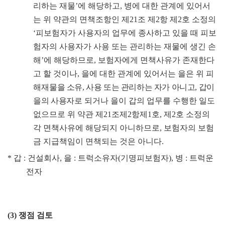
리하는 재물
’
에 해당하고
,
병에 대한 관계에 있어서
는 위 약관의 면책조항인 제
21
조 제
2
항 제
2
호 소정의
‘
피보험자가 사용자의 업무에 종사하고 있을 때 피보
험자의 사용자가 사용 또는 관리하는 재물에 생긴 손
해
’
에 해당하므로
,
보험자에게 면책사유가 존재한다
고 할 것이나
,
을에 대한 관계에 있어서는 을은 위 피
해
재물을 소유
,
사용 또는 관리하는 자가 아니고
,
갑이
을의 사용자로
되거나 을이 갑의 업무를 수행한 일도
없으므로 위 약관 제
21
조제
2
항제
1
호
,
제
2
호 소정의
각 면책사유에 해당되지 아니하므로
,
보험자의 보험
금 지급책임이 면책되는 것은 아니다
.
*
갑
:
건설회사
,
을
:
트럭소유자
(
기명피보험자
),
병
:
트럭운
전자
(3)
쟁점 검토