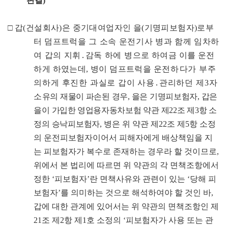
판
결
)
□
갑
(
건설회사
)
은 중기대여업자인 을
(
기명피보험자
)
로부
터 덤프트럭을
그
소속 운전기사 병과 함께 임차하
여 갑의 지휘
․
감독 하에
병
으로 하여금 이를 운전
하게 하였는데
,
병이 덤프트럭을
운전
하
다가 부주
의하게 후진한 과실로 갑이 사용
․
관리하던 제
3
자
소
유의 재물이 파손된 경우
,
을은 기명피보험자
,
갑은
을이
가입한
영업용자동차보험 약관 제
22
조 제
3
항 소
정의 승낙피보험자
,
병은 위 약관 제
22
조 제
5
항 소정
의 운전피보험자이어서 피해자에게 배상책임을 지
는 피보험자가 복수로 존재하는 경우라 할 것이므로
,
위에서 본 법리에 따르면 위 약관의 각 면책조항에서
정한
‘
피보험자
’
란 면책사유와 관련이 있는
‘
당해 피
보험자
’
를 의미하는 것으로 해석하여야 할 것인 바
,
갑에 대한 관계에 있어서는 위 약관의 면책조항인 제
21
조 제
2
항 제
1
호 소정의
‘
피보험자가 사용 또는 관