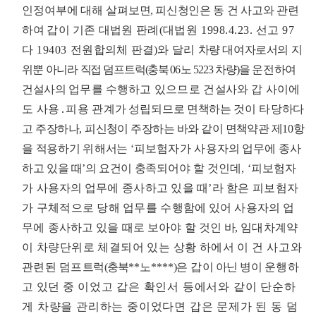
인정여부에 대해 살펴보
면
,
피신청인은
동
건
사고와 관련
하여
갑
이 기존 대법원 판례
(
대법원
1998.4.23.
선고
97
다
19403
전원합
의체 판결
)
와
달리
차량 대여자로서의 지
위뿐 아니라
직접
덤
프트럭
(
충북
06
노
5223
차량
)
을
운전하여
건설사의
업무를 수행하고
있으므로
건
설사와
갑 사이에
도 사용
․
피용 관
계가 성립되므로
면책하는
것이 타당
하다
고 주장하나
,
피신청이 주장하는 바와 같이 면책약관 제
10
항
을 적용하기
위해
서는
‘
피보험자가 사용
자의 업무에 종사
하고 있을 때
’
의 요
건
이
충족되어야
할 것인데
, ‘
피보험자
가 사용자의 업무
에 종사하고 있을 때
’
라 함은 피보험자
가 구체적으로 당해 업무를 수
행함에 있어 사용자의 업
무에 종사하고 있을 때로 보아야 할 것
인 바
,
임대차계약
이 차량단위로 체결되어 있는 상황 하에서 이 건
사
고와
관련된
덤프
트럭
(
충북
**
노
****
)
은
갑
이 아닌 병이
운행하
고 있던 중
이었고 갑은 확인서 등에서와 같이 단순하
게 차량을 관리하는 중이었다면 갑은 문제가 된 동 덤