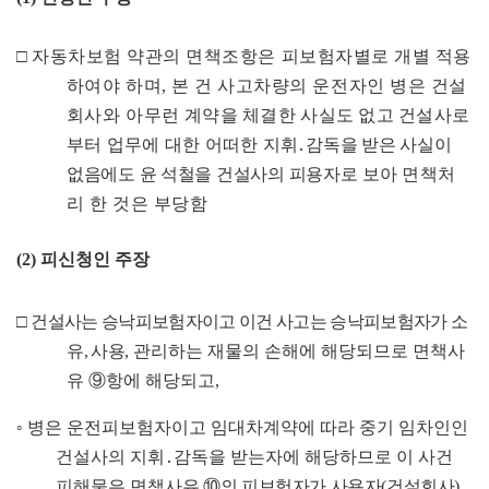
□
자동차보험 약관의 면책조항은 피보험자별로 개별 적용
하여야 하며
,
본 건 사고차량의 운전자인 병은 건설
회사와 아무런
계약을 체결한 사실도 없고 건설사로
부터 업무에 대한 어떠한
지
휘
․
감독을 받은 사실이
없음에도 윤 석철을 건설사의 피용자로
보아
면책처
리 한 것은 부당함
(2)
피신청인 주장
□
건설사는 승낙피보험자이고 이건 사고는 승낙피보험자가 소
유
,
사
용
,
관리하는 재물의 손해에 해당되므로 면책사
유
⑨
항에 해당되고
,
◦
병은 운전피보험자이고 임대차계약에 따라 중기 임차인인
건설사의 지휘
․
감독을 받는자에 해당하므로 이 사건
피해물은 면책
사유
⑩
의 피보험자가 사용자
(
건설회사
)