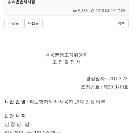
라온손해사정
9,133
2016.04.20 17:06
이전글
다음글
목록
금융분쟁조정위원회
조 정 결 정 서
결정일자
: 2011.3.22.
조정번호
:
제
2011-19
호
1.
안 건 명
:
피보험자와의 사용자 관계 인정 여부
2.
당 사 자
신 청 인
:
갑
피신청인
:
을보험주식회사