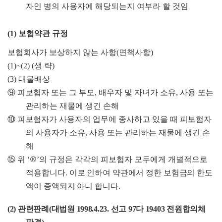
자인 병의 사용자에 해당되는지 여부라 할 것임
(1)
보험약관 규정
보험회사가 보상하지 않는 사항
(
면책사항
)
(1)~(2) (
생 략
)
(3)
대물배상
⑨
피보험자 또는 그 부모
,
배우자 및 자녀가 소유
,
사용 또는
관리하는 재물에 생긴 손해
⑩
피보험자가 사용자의 업무에 종사하고 있을 때 피보험자
의 사용자가 소유
,
사용 또는 관리하는 재물에 생긴 손
해
⑮
위
‘
⑩
’
의 규정은 각각의 피보험자 모두에게 개별적으로
적용합
니다
.
이로 인하여 약관에서 정한 보험금의 한도
액이 증액되지 아니
합니다
.
(2)
관련판례
(
대법원
1998.4.23.
선고
97
다
19403
전원합의체