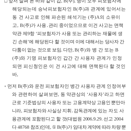
□
앞서 살펴 본 바와 같이 갑
, B(
주
),
병이 모두 피보험
자에
해당되는데 승낙피보험자인
B(
주
)
과 관계에 있어서는
동 건 사고로 인해 파손된 쇄석기는
(
주
)A
의 소유이
고
, B
(
주
)
가 사용
․
관리 중이었으므로 이건 사고는 면책
약관 제
9
항
‘
피보험자가 사용 또는 관리하는 재물에 생
긴 손해
’
에 해당된다 할
것이며 이에 대해서는 당사자 간
다툼이 없는 것으로 보임
.
다만
,
B
(
주
)
와 병 간 또는
B
(
주
)
와 기명 피보험자인 갑간
간 사용자 관계가 인정
되면 피신청인은 이 건 사고에 대해 면책된다 할 것인
바
,
◦
먼저
B(
주
)
와 운전 피보험자인 병간 사용자 관계
인정여부
와 관련하여 살펴
보면
,
동 약관상의
‘
사용자
’
라고 하면
근
로 기준법상의 사용자 또는
고
용계약상 고용인
뿐만아
니라
,
피보험자와 사실상 지휘
․
감독관계에
있는 자도 사
용관
계에 포함된다고 할 것
(
대법원
2006.9.29.
선고
2004
다
48768
참조
)
인데
,
①
B(
주
)
가
임
대차 계약에 따라
차량 뿐