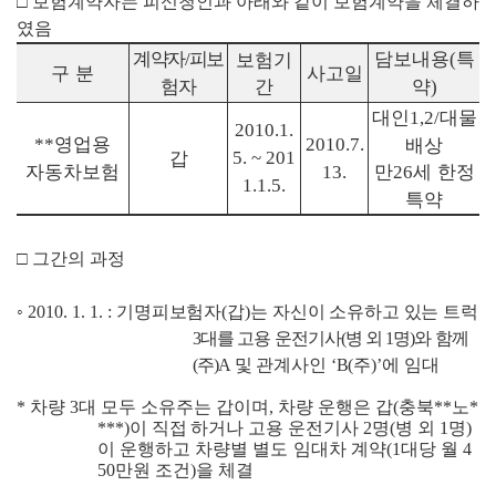
□
보험계약자는 피신청인과 아래와 같이 보험계약을 체결하
였음
계약자
피보
담보내용
특
/
보험기
(
구 분
사고일
험자
간
약
)
대인
대물
1,2/
2010.1.
영업용
**
2010.7.
배상
갑
5. ~ 201
자동차보험
만
세 한정
13.
26
1.1.5.
특약
□
그간의 과정
◦
2010. 1. 1. :
기명피보험자
(
갑
)
는 자신이 소유하고 있는 트럭
3
대를 고용 운전기사
(
병 외
1
명
)
와 함께
(
주
)A
및 관계사인
‘B(
주
)’
에 임대
*
차량
3
대 모두 소유주는 갑이며
,
차량 운행은 갑
(
충북
**
노
*
***)
이
직접
하거나 고용 운전기사
2
명
(
병 외
1
명
)
이 운행하고 차량별
별도 임
대차 계약
(1
대당 월
4
50
만원 조건
)
을 체결