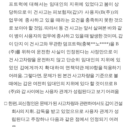
프트럭에
대
해서는
임대인의 지위에
있
었다고 봄이 상
당하므로
이
건 사고는 피
보험자
(
갑
)
가
사용자
(B(
주
))
의
업무에 종
사하고 있을
때라는 요
건을 충족하
지 못한 것으
로 보아야 할 것임
.
따라서 동 건 사고는 앞서 살펴본 바와 같
이 병이 사용자의 업
무에
종사하고
있을 때 발생한 것
이며
,
갑
이 단지 이 건 사고와 무관한 덤프트럭
(
충북
**
노
****
)
을
B
(
주
)
를
위하여 운전한 사실이 인정된다는
사
정만으로 이
건 사
고차량
을 운전
하지 않고 단순히 임대인의
지위에
있
었던 갑에게까지
확대하
여 면
책
약관 제
10
항을 적용
하
기
어려움
.
그렇다면
,
문제가 된 본건 사고차량을 기준으로 볼
때에는
갑은
여전히 임대인의 지위에 있다 할 것이므로
B
(
주
)
와 갑
사이
에는 사용자 관계가 성립된다고 보기 어려움
□
한편
,
피신청인은 문제가 된 사고차량과 관련하여서도 갑이 건설
회사의
지휘
․
감독을 받고 있었으므로 사용자 관계가 성
립된다고 주장하나 다음과 같은 점에서 인정되기 어려