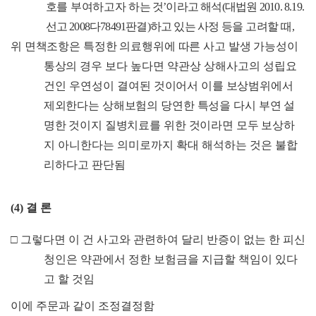
호를 부여하고자
하는 것
’
이라고 해석
(
대법원
2010. 8.19.
선고
2008
다
78491
판결
)
하고 있는 사정
등을 고려할 때
,
위 면책조항은 특정한 의료행위에 따른 사고 발생 가능성이
통상의
경우 보다 높다면 약관상 상해사고의 성립요
건인 우연성이 결여된
것이어서 이를 보상범위에서
제외한다는 상해보험의 당연한 특성을
다시 부연 설
명한 것이지 질병치료를 위한 것이라면 모두 보상하
지
아니한다는 의미로까지 확대 해석하는 것은 불합
리하다고 판단됨
(4)
결 론
□
그렇다면 이 건 사고와 관련하여 달리 반증이 없는 한 피신
청인은 약관에서 정한 보험금을 지급할 책임이 있다
고 할 것임
이에 주문과 같이 조정결정함