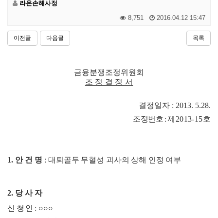
라온손해사정
8,751
2016.04.12 15:47
이전글
다음글
목록
금융분쟁조정위원회
조 정 결 정 서
결정일자
: 2013. 5.28.
조
정번호
:
제
2013-15
호
1.
안 건 명
:
대퇴골두 무혈성 괴사의 상해 인정 여부
2.
당 사 자
신 청 인
:
○○○