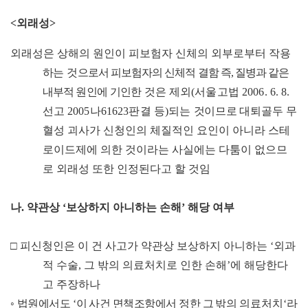
<
외래성
>
외래성은 상해의 원인이 피보험자 신체의 외부로부터
작용
하는 것
으로서 피보험자의 신체적 결함 즉
,
질병과 같은
내부적
원인에 기인한
것은 제외
(
서울고법
2006. 6. 8.
선고
2005
나
61623
판결 등
)
되는
것이므로
대퇴골두 무
혈성 괴사가 신청인의 체질적인 요인이 아니라
스테
로이드제에 의한 것이라는 사실에는 다툼이 없으므
로 외래성 또한 인정된다고 할 것임
나
.
약관상
‘
보상하지 아니하는 손해
’
해당 여부
□
피신청인은 이 건 사고가 약관상 보상하지 아니하는
‘
외과
적 수술
,
그 밖의 의료처치로 인한 손해
’
에 해당한다
고 주장하나
◦
법원에서도
‘
이 사건 면책조항에서 정한 그 밖의
의료처치
‘
라