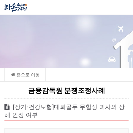
금융감독원 분쟁조정사례
[장기·건강보험]대퇴골두 무혈성 괴사의 상
해 인정 여부