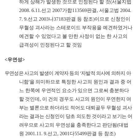
하게 상해가 발생한 것으로 인정된다 할 것
(
서울지법
2008. 6.11.
선고
2007
가합
113569
판결
,
서울고법
2004.
7. 9.
선고
2003
나
37183
판결 등 참조
)
이므로 신청인이
무혈성 괴사라는 스테로이드 부작용을 예견하였거나
예견할 수 있었다고 볼 만한 사정이 없는 한 사고의
급격성이 인정된다고 할 것임
<
우연성
>
우연성은 사고의 발생이 계약자 등의
‘
자발적 의사에 의하지 아
니함
’
을
의미하므로 특정한 사고의 원인과 결과 중 어
느 한쪽에
우연적인 요소가 있으면 그로써 충분하다
할 것인데
,
이 건의 경우도
사고의 원인이 우연한지 여
부는 별론으로 하더라도 적어도 대퇴골두
무혈성
괴사
라는 결과는 신청인이 당초 의도한 것이라고 보기는 어
려우므로
사고의 우연성을 충족한다고 판단됨
(
대법
원
2001.11. 9.
선고
, 2001
다
55499
판결 등 참조
)