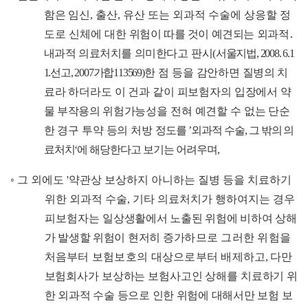
함은
임신
,
출산
,
유산 또는 외과적 수술에 상응할 정
도로 신체에 대한
위험이 따를 것이 예견되는 외과적
․
내과적 의료처치를 의미한다고
판시
(
서울지법
, 2008. 6.1
1.
선고
, 2007
가합
113569
)
한 점 등을 감안하면
질병의
치
료라 하더라도 이 건과 같이 피보험자의 입장에서 약
물
부작용의
위험가능성을 전혀 예견할 수 없는 단순
한 경구 투약 등의
처방
정도를
’
외과적 수술
,
그 밖의 의
료처치
‘
에 해당한다고 보기는
어려우며
,
◦
그 외에도
'
약관상 보상하지 아니하는 질병 등을 치료하기
위한 외과적 수술
,
기타 의료처치가 행하여지는 경우
피보험자는 일상
생활에서 노출된 위험에 비하여 상해
가 발생할 위험이 현저히 증가
하므로 그러한 위험을
처음부터 보험보호의 대상으로부터 배제
하고
,
다만
보험회사가 보상하는 보험사고인 상해를 치료하기 위
한
외과적 수술 등으로 인한 위험에 대해서만 보험 보