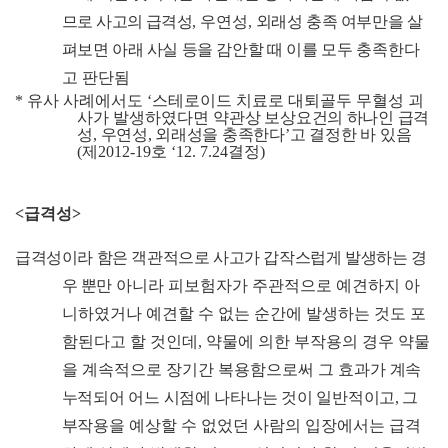
므로 사고의 급격성
,
우연성
,
외래성 충족 여부만을 살
펴보면 아래 사실 등을 감안할 때 이를
모두 충족
한다
고 판단됨
*
유사 사례에서도
‘
스테로이드 치료로 대퇴골두 무혈성 괴
사가 발생하였다면
약관상 보상요건의 하나인 급격
성
,
우연성
,
외래성을 충족한다
’
고 결정한
바 있음
(
제
2012-19
호
‘12. 7.24
결정
)
<
급격성
>
급격성이라 함은 객관적으로 사고가 갑작스럽게 발생하는 경
우 뿐만
아니라 피보험자가 주관적으로 예견하지 아
니하였거나 예견할 수 없는 순간에 발생하는 것도 포
함된다고 할 것인데
,
약물에 의한 부작용의 경우 약물
을 계속적으로 장기간 복용함으로써 그 효과가
계속
누적되어 어느 시점에 나타나는 것이 일반적이고
,
그
부작용을
예상할 수 없었던 사람의 입장에서는 급격