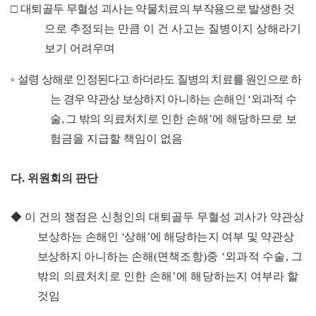
□
대퇴골두 무혈성 괴사는 약물치료의 부작용으로 발생한
것
으로 추정되는 만큼 이 건 사고는 질병이지 상해라기
보기 어려우며
◦
설령 상해로 인정된다고 하더라도 질병의 치료를 원인으로 하
는
경우
약관상 보상하지 아니하는 손해인
‘
외과적 수
술
,
그 밖의
의료처치로
인한 손해
’
에 해당하므로 보
험금을 지급할 책임이 없음
다
.
위원회의 판단
◆
이 건의 쟁점은 신청인의 대퇴골두 무혈성 괴사가 약관상
보상하는
손해인
‘
상해
’
에 해당하는지 여부 및 약관상
보상하지 아니하는 손해
(
면책조항
)
중
‘
외과적 수술
,
그
밖의 의료처치로 인한 손해
’
에 해당
하는지 여부라 할
것임