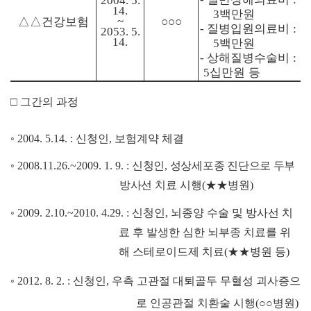
2004. 5.
14.
백만원
3
△△
건강보험
~
○○○
질병입원의료비
-
:
2053. 5.
14.
백만원
5
상해질병수술비
-
:
십만원 등
5
□
그간의 과정
◦
2004. 5.14. :
신청인
,
보험계약 체결
◦
2008.11.26.~2009. 1. 9. :
신청인
,
성상세포종 진단으로 두부
방사선
치료 시행
(
★★
병원
)
◦
2009. 2.10.~2010. 4.29. :
신청인
,
뇌종양 수술 및 방사선 치
료 후 발생한 심한 뇌부종 치료를 위
해 스테로이드제 치료
(
★★
병원 등
)
◦
2012. 8. 2. :
신청인
,
우측 고관절 대퇴골두 무혈성 괴사증으
로 인공관절 치환술 시행
(
○○
병원
)