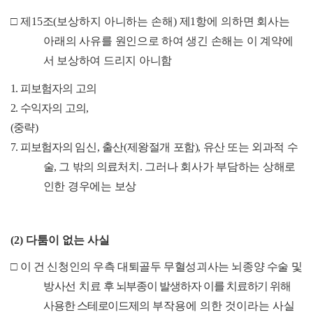
□
제
15
조
(
보상하지 아니하는 손해
)
제
1
항에 의하면 회사는
아래의 사유를
원인으로 하여 생긴 손해는 이 계약에
서 보상하여 드리지 아니함
1.
피보험자의 고의
2.
수익자의 고의
,
(
중략
)
7.
피보험
자의
임신
,
출산
(
제왕절개 포함
),
유산 또는 외과적 수
술
,
그
밖의 의료
처치
.
그러나 회사가 부담하는 상해로
인한 경우에는 보상
(2)
다툼이 없는 사실
□
이 건 신청인의 우측 대퇴골두 무혈성괴사는 뇌종양 수술 및
방사선
치료
후 뇌부종이 발생하자 이를 치료하기 위해
사용한 스테로이드제의
부작용에 의한 것이라는 사실