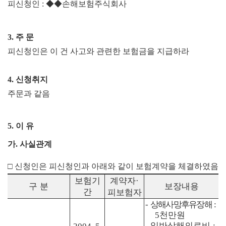
피신청인
:
◆◆
손해보험주식회사
3.
주 문
피신청인은 이 건 사고와 관련한 보험금을 지급하라
4.
신청취지
주문과 같음
5.
이 유
가
.
사실관계
□
신청인은 피신청인과 아래와 같이 보험계약을 체결하였음
보험기
계약자
·
구 분
보장내용
간
피보험자
상해사망후유장해
-
:
천만원
5
일반상해의료비
-
: