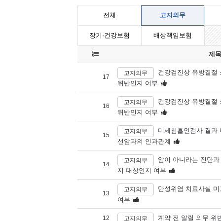
전체
고지의무
장기·건강보험
배상책임보험
제
건강검진상 유방결절 
고지의무
17
위반인지 여부
건강검진상 유방결절 
고지의무
16
위반인지 여부
미세침흡인검사 결과 
고지의무
15
선암과의 인과관계
암이 아니라는 진단과 
고지의무
14
지 대상인지 여부
만성위염 치료사실 미
고지의무
13
여부
계약 전 알릴 의무 위
12
고지의무