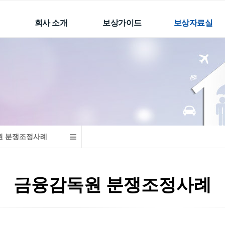
회사 소개
보상가이드
보상자료실
인사말
자동차보험(공제)
손해배상의 개요
CI
근로자재해보장책임
과실비율
보험
수행하는 업무
후유장해 및 개호비
선원근로자재해보장
자문위원
소득인정
책임보험
손해사정사 네트워크
생명,상해보험의 장해
배상책임보험
분류표
오시는 길
계약 전 알릴의무
주요한 판결문
이용안내
생명/상해/질병/간병보
원 분쟁조정사례
금융감독원 분쟁조정
험
사례
학교안전공제
보상관련자료
금융감독원 분쟁조정사례