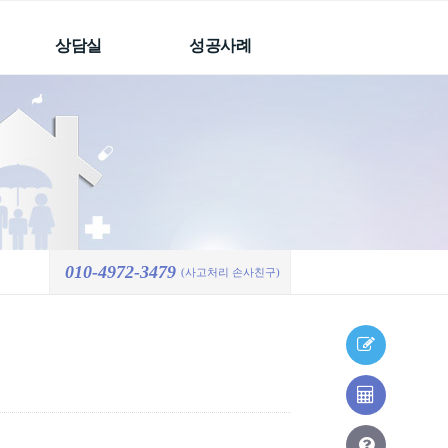
상담실
성공사례
빠른상담요청
성공사례
처리결과
온라인상담요청
처리결과
자주하는 질문
010-4972-3479
(사고처리 손사친구)