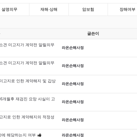
설명의무
재해·상해
암보험
장해여부
목
글쓴이
소견 미고지가 계약전 알릴의무
라온손해사정
소견 미고지가 계약전 알릴의무
라온손해사정
미고지로 인한 계약해지 및 갑상
라온손해사정
6개월후 재검진 요망 사실이 고
라온손해사정
고지로 인한 계약해지의 적정성
라온손해사정
반에 해당하는지 여부
라온손해사정