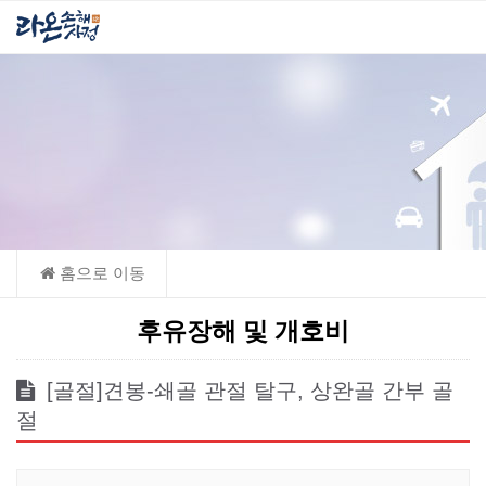
후유장해 및 개호비
[골절]견봉-쇄골 관절 탈구, 상완골 간부 골
절