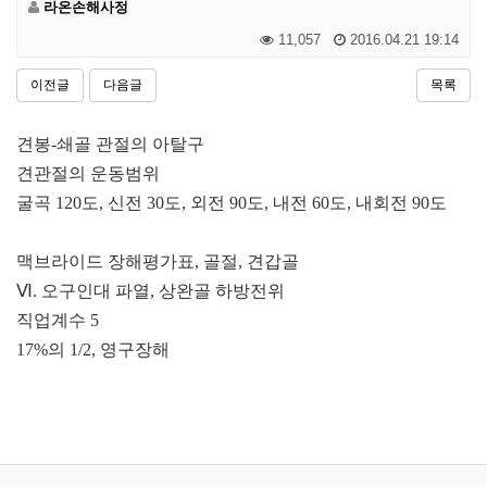
라온손해사정
11,057
2016.04.21 19:14
이전글
다음글
목록
견봉
-쇄
골 관절의 아탈구
견관절의 운동범위
굴곡
120
도
,
신전
30
도
,
외전
90
도
,
내전
60
도
,
내회전
90
도
맥브라이드 장해평가표
,
골절
,
견갑골
Ⅵ
.
오구인대 파열
,
상완골 하방전위
직업계수
5
17%
의
1/2,
영구장해