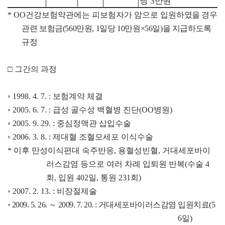
당
만
원
3
* OO
건강보험약관에는 피보험자가 암으로 입원
하였을 경우
관련 보험금
(560
만원
, 1
일당
10
만원
×56
일
)
을 지급하도록
규
정
□
그간의 과정
◦
1998. 4. 7. :
보험계약 체결
◦
2005. 6. 7. :
급성 골수성 백혈병 진단
(OO
병원
)
◦
2005. 9. 29. :
중심정맥관 삽입수술
◦
2006. 3. 8. :
제대혈 조혈모세포 이식수술
*
이후 만성이식편대 숙주반응
,
용혈성빈혈
,
거대세포바이
러스감염 등으로 여러 차례 입퇴원 반복
(
수술
4
회
,
입원
402
일
,
통원
231
회
)
◦
2007. 2. 13. :
비장절제술
◦
2009. 5. 26.
～
2009. 7. 20. :
거대세포바이러스감염 입
원치료
(5
6
일
)