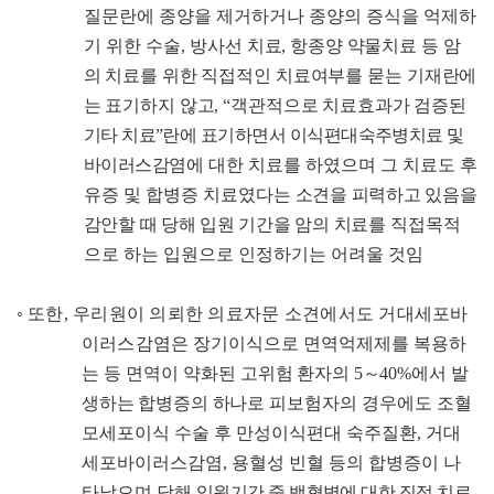
질문란에 종양을 제거하거나 종양의 증식을 억제하
기 위한 수술
,
방사선
치료
,
항종양 약물치료 등 암
의 치료를 위한 직접적인 치료여부
를
묻는 기재란에
는 표기하지 않고
, “
객관적으로 치료효과가 검증
된
기타 치료
”
란에 표기하면서 이식편대숙주병치료 및
바이러스감
염에 대한 치료를 하였으며 그 치료도 후
유증 및 합병증 치료였다는
소견을 피력하고 있음을
감안할 때 당해 입원 기간을 암의 치료
를 직접목적
으로 하는 입원으로 인정하기는 어려울 것임
◦
또한
,
우리원이 의뢰한 의료자문 소견에서도 거대세포바
이러스감
염은 장기이식으로 면역억제제를 복용하
는 등 면역이 약화된
고위험 환자의
5
～
40%
에서 발
생하는 합병증의 하나로 피보험자
의 경우에도 조혈
모세포이식 수술 후 만성이식편대 숙주질환
,
거대
세포바이러스감염
,
용혈성 빈혈 등의 합병증이 나
타났으며 당해
입원기간 중 백혈병에 대한 직접 치료