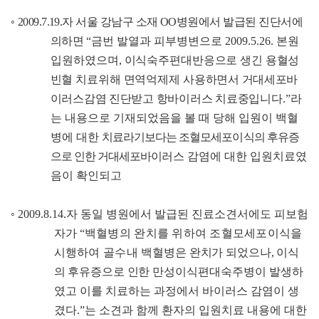
◦
2009.7.19.
자 서울 강남구 소재
OO
병원에서 발급된 진단서
에
의하면
“
금번 발열과 피부병변으로
2009.5.26.
본원
입원하였으며
,
이식숙주편대반응으로 생긴 용혈성
빈혈 치료위해 면역억제제 사
용
하면서 거대세포바
이러스감염 진단받고 항바이러스 치료중입니
다
.”
라
는 내용으로 기재되었음을 볼 때 당해 입원이 백혈
병에 대한
치료라기보다는 조혈모세포이식의 후유증
으로 인한 거대세포바이
러스 감염에 대한 입원치료였
음이 확인되고
◦
2009.8.14.
자 동일 병원에서 발급된 진료소견서에도 피보험
자가
“
백혈병의 완치를 위하여 조혈모세포이식을
시행하여 골수내
백
혈병은 완치가 되었으나
,
이식
의 후유증으로 인한 만성이식편
대숙주병이 발생하
였고 이를 치료하는 과정에서 바이러스 감염이 생
겼다
.”
는 소견과 함께 환자의 입원치료 내용에 대한