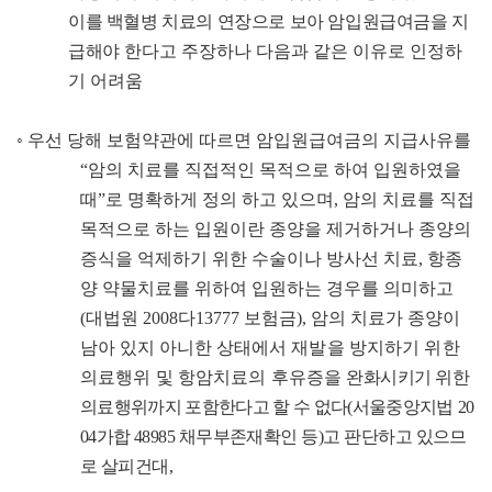
이를 백혈병 치료의 연장으로 보아 암입원급여금을 지
급해
야 한다고 주장하나 다음과 같은 이유로 인정하
기 어려움
◦
우선 당해 보험약관에 따르면 암입원급여금의 지급사유를
“
암의 치료를 직접적인 목적으로 하여 입원하였을
때
”
로 명확하게 정의 하고 있으며
,
암의 치료를 직접
목적으로 하는 입원이란 종양을 제거하거나 종양의
증식을 억제하기 위한 수술이나 방사선 치료
,
항종
양 약물치료를 위하여 입원하는 경우를 의미하고
(
대법원
2008
다
13777
보험금
),
암의 치료가 종양이
남아 있지 아니한 상태
에서 재발을 방지하기 위한
의료행위 및 항암치료의 후유증을
완
화시키기
위한
의료행위까지 포함한다고 할 수 없다
(
서울중앙지
법
20
04
가
합
48985
채무부존재확인 등
)
고 판단하고 있으므
로 살피건
대
,