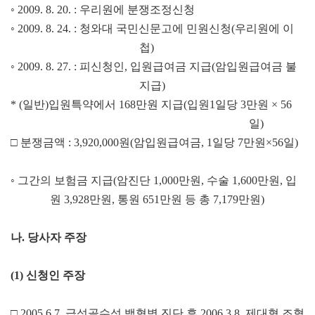
◦
2009. 8. 20. :
우리원에 분쟁조정신청
◦
2009. 8. 24. :
청와대 국민신문고에 민원신청
(
우리원에 이
첩
)
◦
2009. 8. 27. :
피신청인
,
입원급여금 지급
(
암입원급여금 불
지급
)
* (
일반
)
입원특약에서
168
만원 지급
(
입원
1
일당
3
만원
× 56
일
)
□
분쟁금액
: 3,920,000
원
(
암입원급여금
, 1
일당
7
만원
×56
일
)
◦
그간의 보험금 지급
(
암진단
1,000
만원
,
수술
1,600
만원
,
입
원
3,928
만원
,
통원
651
만원 등 총
7,179
만원
)
나
.
당사자 주장
(1)
신청인 주장
□
2005.6.7.
급성골수성 백혈병 진단 후
2006.3.8.
제대혈 조혈