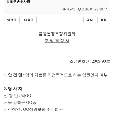
라온손해사정
8,942
2016.04.22 10:44
이전글
다음글
검색
목록
금융분쟁조정위원회
조 정 결 정 서
조
정번호
:
제
2009-90
호
1.
안 건 명
:
암의 치료를 직접목적으로 하는 입원인지 여부
2.
당 사 자
신 청 인
:
박
OO
서울 강북구
OO
동
피신청인
: OO
생명보험 주식회사