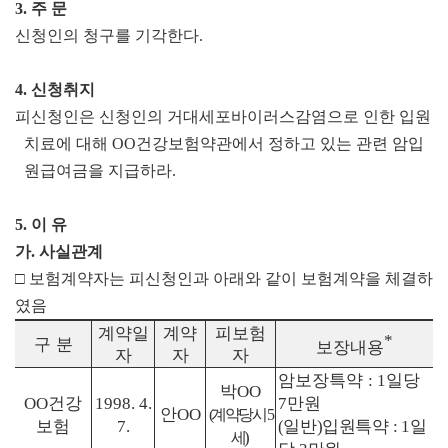
3.
주 문
신청인의 청구를 기각한다
.
4.
신청취지
피신청인은 신청인의 거대세포바이러스감염으로 인한 입원
치료에 대해
OO
건강보험약관에서 정하고 있는 관련 암입
원급여금을 지급하라
.
5.
이 유
가
.
사실관계
□
보험계약자는 피신청인과 아래와 같이 보험계약을 체결하
였음
계약일
계약
피보험
*
구 분
보장내용
자
자
자
암보장특약
일당
: 1
박
OO
건강
만원
OO
1998. 4.
7
안
OO
(
계약당시
5
보험
일반
입원특약
일
7.
(
)
: 1
)
세