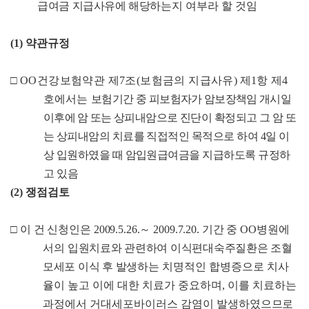
급여금 지급사유에 해당하는
지 여부라 할 것임
(1)
약관규정
□
OO
건강보험약관 제
7
조
(
보험금의 지급사유
)
제
1
항 제
4
호에서는
보
험기간
중 피보험자가 암보장책임 개시일
이후에 암 또는 상피내
암
으로 진단이 확정되고 그 암 또
는 상피내암의 치료를 직접적인 목
적
으로 하여
4
일 이
상 입원하였을 때 암입원급여금을 지급하도록 규
정하
고 있음
(2)
쟁점검토
□
이 건 신청인은
2009.5.26.
～
2009.7.20.
기간 중
OO
병원에
서
의
입원치료와 관련하여 이식편대숙주질환은 조혈
모세포 이식 후 발
생하는 치명적인 합병증으로 치사
율이 높고 이에 대한 치료가 중요하며
,
이를 치료하는
과정에서 거대세포바이러스 감염이 발생하였
으므로