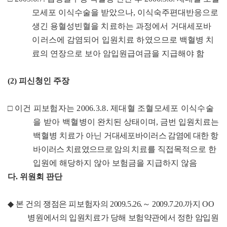
모세포 이식수술을 받았으나
,
이식숙주편대반응으로
생긴 용혈성빈혈을
치료하는 과정에서 거대세포바
이러스에 감염되어 입원치료 하였으
므로 백혈병 치
료의 연장으로 보아 암입원급여금을 지급해야 함
(2)
피신청인 주장
□
이건 피보험자는
2006.3.8.
제대혈 조혈모세포 이식수술
을 받아 백
혈
병이 완치된 상태이며
,
금번 입원치료는
백혈병 치료가 아닌
거대세포바이러스 감염에 대한 항
바이러스 치료였으므로 암의 치
료를 직접목적으로 한
입원에 해당하지 않아 보험금을 지급하지 않음
다
.
위원회 판단
◆
본 건의 쟁점은 피보험자의
2009.5.26.
～
2009.7.20.
까지
OO
병
원
에서의 입원치료가 당해 보험약관에서 정한 암입원