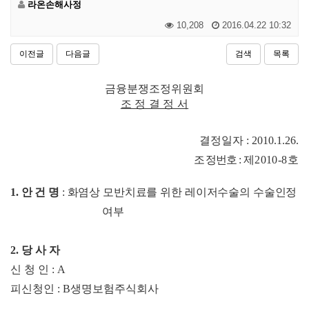
라온손해사정
10,208
2016.04.22 10:32
이전글
다음글
검색
목록
금융분쟁조정위원회
조 정 결 정 서
결정일자
: 2010.1.26.
조
정번호
:
제
2010-8
호
1.
안 건 명
:
화염상 모반치료를 위한 레이저수술의 수술인정
여
부
2.
당 사 자
신 청 인
: A
피신청인
: B
생명보험주식회사