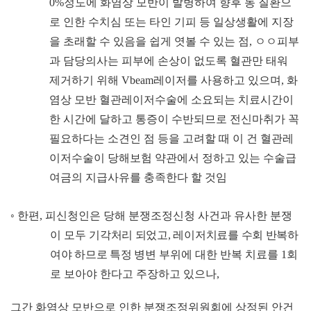
0%
정도에 화염상 모반이 발병하여 향후 동 질환으
로 인한 수치심 또는 타인 기피 등 일상생활에 지장
을 초래할 수 있음을 쉽게 엿볼 수 있는 점
,
ㅇㅇ
피부
과 담당의사는 피부에 손상이 없도록 혈관만 태워
제거하기 위해
Vbeam
레이저를 사용하고 있으며
,
화
염상 모반 혈관레이저수술에 소요되는 치료시간이
한 시간에 달하고 통증이 수반되므로 전신마취가 꼭
필요하다는 소견인 점 등을 고려할 때 이 건 혈관레
이저수술이 당해보험 약관에서 정하고 있는 수술급
여금의 지급사유를 충족한다 할 것임
◦
한편
,
피신청인은 당해 분쟁조정신청 사건과 유사한 분쟁
이 모두
기각처리 되었고
,
레이저치료를 수회 반복하
여야 하므로 특정 병
변 부위에 대한 반복 치료를
1
회
로 보아야 한다고 주장하고 있으나
,
그간 화염상 모반으로 인한 분쟁조정위원회에 상정된 안건