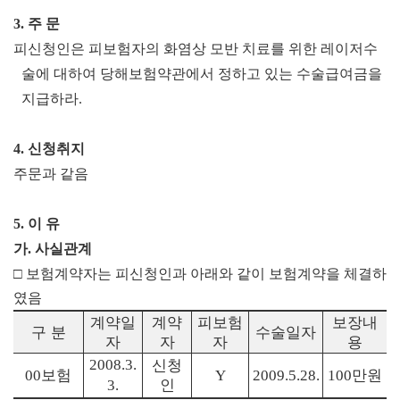
3.
주 문
피신청인은 피보험자의 화염상 모반 치료를 위한 레이저수
술에 대하여 당해보험약관에서 정하고 있는 수술급여금을
지급하라
.
4.
신청취지
주문과 같음
5.
이 유
가
.
사실관계
□
보험계약자는 피신청인과 아래와 같이 보험계약을 체결하
였음
계약일
계약
피보험
보장내
구 분
수술일자
자
자
자
용
2008.3.
신청
보험
만원
00
Y
2009.5.28.
100
인
3.