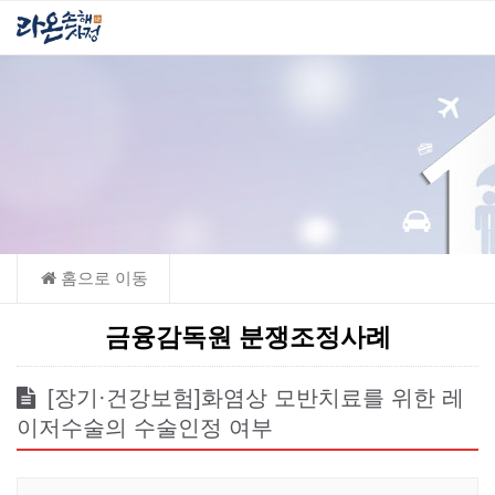
금융감독원 분쟁조정사례
[장기·건강보험]화염상 모반치료를 위한 레
이저수술의 수술인정 여부