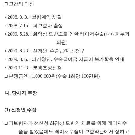
□
그간의 과정
◦
2008. 3. 3. :
보험계약 체결
◦
2008. 7.15. :
피보험자 출생
◦
2009. 5.28. :
화염상 모반으로 인한 레이저수술
(
ㅇㅇ
피부과
의원
)
◦
2009. 6.23. :
신청인
,
수술급여금 청구
◦
2009. 8. 6. :
피신청인
,
수술급여금 지급이 불가함을 안내
◦
2009.11. 3. :
분쟁조정신청
□
분쟁금액
: 1,000,000
원
(
수술
1
회당
100
만원
)
나
.
당사자 주장
(1)
신청인 주장
□
피보험자가 선천성 화염상 모반의 치료를 위해 레이저수
술을 받았음에도 레이저수술이 보험약관에서 정하고