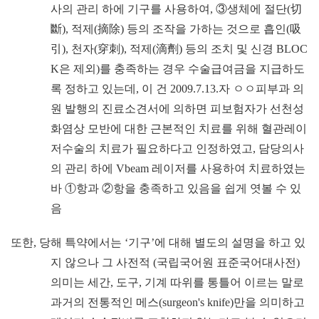
사의 관리 하에 기구를 사용하여
,
③
생체에 절단
(
切
斷
),
적제
(
摘除
)
등의 조작을 가하는 것으로 흡인
(
吸
引
),
천자
(
穿刺
),
적제
(
滴劑
)
등의 조치 및 신경
BLOC
K
은 제외
)
를 충족하는 경우 수술급여금을 지급하도
록 정하고 있는데
,
이 건
2009.7.13.
자
ㅇㅇ
피부과 의
원 발행의 진료소견서에 의하면 피보험자가 선천성
화염상 모반에 대한 근본적인 치료를 위해 혈관레이
저수술의 치료가 필요하다고 인정하였고
,
담당의사
의 관리 하에
Vbeam
레이저를 사용하여 치료하였는
바
①
항과
②
항을 충족하고 있음을 쉽게 엿볼 수 있
음
또한
,
당해 특약에서는
‘
기구
’
에 대해 별도의 설명을 하고 있
지 않으나 그 사전적
(
국립국어원 표준국어대사전
)
의미는 세간
,
도구
,
기계 따위를 통틀어 이르는 말로
과거의 전통적인 메스
(surgeon's knife)
만을 의미하고