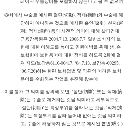
레이저 수술장비를 포함하지 않는다고 볼 수 없으며
③
항에서 수술로 예시된 절단
(
切斷
),
적제
(
摘除
)
와 수술에 해
당하지 아니하는 것으로 예시된 흡인
(
吸引
),
천자
(
穿
刺
),
적제
(
滴劑
)
등의 사전적 의미에 대해 살피건대
,
금융감독원은
2004.7.13, 2006.7.7.
일반소비자의 보
험에 대한 이해도를 높이고 민원예방을 위해 생
․
손
보협회에 보험용어에 대한 정비를 하도록
2
회에 걸
쳐 지도
(
보감총
6110-00417, ‘04.7.13,
보감총
-00295,
’06.7.26)
하는 한편 보험업법 및 약관의 어려운 보험
용어를 순화하는 작업을 추진해 왔는데
이를 통해 그 의미를 정의해 보면
, ‘
절단
(
切斷
)’
또는 적제
(
摘
除
)
는 수술로 제거하는 것을 의미하고 세부적으로
‘
절단
(
切斷
)’
은 특정부위를 잘라 내는 것을
, ‘
적제
(
摘
除
)’
는 특정부위를 잘라 들어내 없애는 것을 의미하
고
,
수술에 해당하지 않는 것으로 예시된 흡인
(
吸引
)