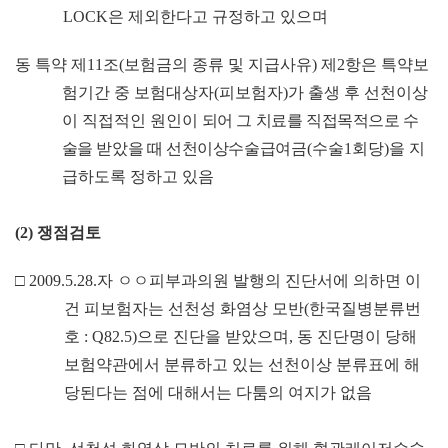
LOCK
은 제외한다고 규정하고 있으며
동 특약 제
11
조
(
보험금의 종류 및 지급사유
)
제
2
항은 특약보
험기간 중 보험대상자
(
피보험자
)
가 출생 후 선천이상
이 직접적인 원인이
되어 그 치료를 직접목적으로 수
술을 받았을 때 선천이상수술급여
금
(
수술
1
회당
)
을 지
급하도록 정하고 있음
(2)
쟁점검토
□
2009.5.28.
자
ㅇㅇ
피부과의원 발행의 진단서에 의하면 이
건 피보험자는 선천성 화염상 모반
(
한국질병분류번
호
: Q82.5)
으로 진단을 받았으며
,
동 진단명이 당해
보험약관에서 분류하고 있는 선천이상 분류표에 해
당된다는 점에 대해서는 다툼의 여지가 없음