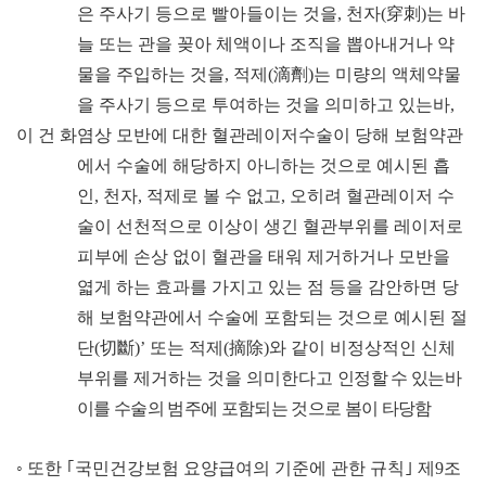
은 주사기 등으로 빨아들이는 것을
,
천자
(
穿刺
)
는 바
늘 또는 관을 꽂아 체액이나 조직을 뽑아내거나 약
물을 주입하는 것을
,
적제
(
滴劑
)
는 미량의 액체약물
을 주사기 등으로 투여하는 것을 의미하고 있는바
,
이 건 화염상 모반에 대한 혈관레이저수술이 당해 보험약관
에서 수술에 해당하지 아니하는 것으로 예시된 흡
인
,
천자
,
적제로 볼 수 없고
,
오히려 혈관레이저 수
술이 선천적으로 이상이 생긴 혈관부위를 레이저로
피부에 손상 없이 혈관을 태워 제거하거나 모반을
엷게 하는 효과를 가지고 있는 점 등을 감안하면 당
해 보험약관에서 수술에 포함되는 것으로 예시된 절
단
(
切斷
)’
또는 적제
(
摘除
)
와 같이 비정상적인 신체
부위를 제거하는 것을 의미한다고
인정할 수 있는바
이를 수술의 범주에 포함되는 것으로 봄이 타당
함
◦
또한
｢
국민건강보험 요양급여의 기준에 관한 규칙
｣
제
9
조