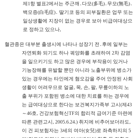
제
1
항 별표
2
에서는 주근깨
․
다모
(
多毛
)
․
무모
(
無毛
)
․
백모증
(
白毛症
)
․
딸기코 등의 피부질환은 업무 또는
일상생활에 지장이 없는 경우로 보아 비급여대상으
로 정하고 있으나
,
혈관종은 대부분 출생시에 나타나 성장기 전
․
후에 일부는
자연퇴화 되기도 하나 궤양화를 초래하여
2
차 감염
을 일으키기도 하고 많은 경우에 부작용이 있거나
기능장해를 유발할 뿐만 아니라 노출부위에 병소가
있는 경우에는 타인에게 혐오감을 주어 안정된 사회
생활이 어려우므로 얼굴
,
목
,
손
,
팔
,
무릎이하의 노
출 부위가 포함된 병소에 대한 치료를 하는 경우에
는 급여대상으로 한다는 보건복지가족부 고시
(
제
43
～
46
호
,
건강보험혁신
TF
의 합리적 급여기준 마련에
따른 관련고시
, 2005.6.24.)
취지에 비추어보더라도
,
이 건 피보험자는
3
세의 여아
(
女兒
)
로 좌측하지의
5