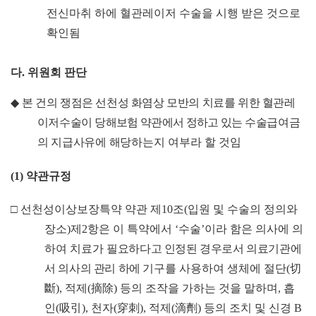
전신마취 하에 혈관레이저 수술을 시행 받은 것으로
확인됨
다
.
위원회 판단
◆
본 건의 쟁점은 선천성 화염상 모반의 치료를 위한 혈관레
이저수술이
당해보험 약관에서 정하고 있는
수술급여금
의 지급사유에 해당하는
지 여부라 할 것임
(1)
약관규정
□
선천성이상보장특약 약관 제
10
조
(
입원 및 수술의 정의와
장소
)
제
2
항은 이 특약에서
‘
수술
’
이라 함은 의사에 의
하여 치료가
필요하다고 인정된 경우로서 의료기관에
서 의사의 관리 하에 기구
를 사용하여 생체에 절단
(
切
斷
),
적제
(
摘除
)
등의 조작을 가하는 것을 말하며
,
흡
인
(
吸引
),
천자
(
穿刺
),
적제
(
滴劑
)
등의 조치 및 신경
B