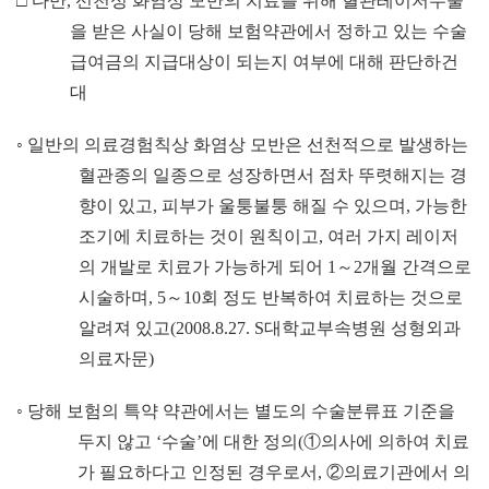
□
다만
,
선천성 화염상 모반의 치료를 위해 혈관레이저수술
을 받은 사실이 당해 보험약관에서 정하고 있는 수술
급여금의 지급대상이 되는지 여부에 대해 판단하건
대
◦
일반의 의료경험칙상 화염상 모반은 선천적으로 발생하는
혈관종의 일종으로 성장하면서 점차 뚜렷해지는 경
향이 있고
,
피부가 울퉁불퉁 해질 수 있으며
,
가능한
조기에 치료하는 것이 원칙이고
,
여러 가지 레이저
의 개발로 치료가 가능하게 되어
1
～
2
개월 간격으로
시술하며
, 5
～
10
회 정도 반복하여 치료하는 것으로
알려져 있고
(2008.8.27. S
대학교부속병원 성형외과
의료자문
)
◦
당해 보험의 특약 약관에서는 별도의 수술분류표 기준을
두지 않고
‘
수술
’
에 대한 정의
(
①
의사에 의하여 치료
가 필요하다고 인정된 경우로서
,
②
의료기관에서 의