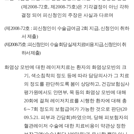
(
제
2008-72
호
,
제
2008-75
호
)
은 기각결정이 아닌 각하
결정 되어 피신청인의 주장은 사실과 다르며
(
제
2008-72
호
:
피신청인이 수술급여금
2
회 지급
,
신청인이 취하
서 제출
)
(
제
2008-75
호
:
피신청인이 수술 회당 실제 치료비용 지급
,
신청인이 취
하서 제출
)
화염상 모반에 대한 레이저치료는 환자의 화염상모반의 크
기
,
색소침착의 정도 등에 따라 담당의사가 그 치료
의 정도를 판단
하도록 봄이 상당하고
,
건강보험심사
평가원에서도 안면부
,
목 등
의 화염상 모반에 대해
20
회에 걸쳐 레이저치료를 시행한 환자에 대해 총
6
～
7
회 정도의 보험급여가 가능한 것으로 판단
(20
09.5.21.
피부과 간담회
)
하였으며
,
당해 피보험자의
혈관레이저 수술에 대한 치료비용이 약관상 정한