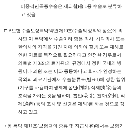
비중격만곡증수술은 제외함
)
을
1
종 수술로 분류하
고 있음
□
B
보험 수술보장특약 약관 제
10
조
(
수술의 정의와 장소
)
에 의
하면 이 특약에서 수술이라 함은 의사
,
치과의사 또는
한의사의 자격을 가진 자에 의하여 질병 또는 재해로
인한 치료를 목적으로 필요하다고 인정한 경우로서
의료법 제
3
조
(
의료기관
)
의 규정에서
정한 국내의 병
원이나 의원 또는 이와 동등하다고 회사가 인정하
는
국외의 의료기관에서 수술분류표
(
별표
1)
에 정한 행위
(
기구를 사용
하여 생체에 절단
(
切斷
),
적제
(
摘除
)
등의
조작을 가하는 것을 말하
며
,
흡인
(
吸引
),
천자
(
穿刺
),
적
제
(
滴劑
)
등의 조치 및 신경은 제외
)
를 하는 것으로 정
하고 있고
◦
동 특약 제
11
조
(
보험금의 종류 및 지급사유
)
에서는 보험기