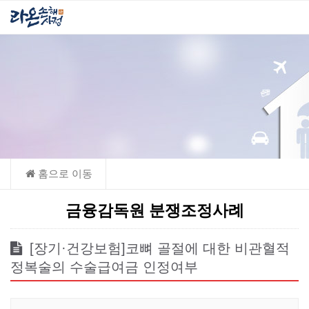
금융감독원 분쟁조정사례
[장기·건강보험]코뼈 골절에 대한 비관혈적
정복술의 수술급여금 인정여부