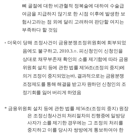
뼈 골절에 대한 비관혈적 정복술에 대하여 수술급
여금을 지급하지 않기로 한 시점 이후에 발생한 보
험사고라는 점 외에 달리 고려하여 판단할 여지는
부족하다 할 것임
◦
더욱이 당해 조정사건이 금융분쟁조정위원회에 회부되었
음에도 불구하고
, 2010.3.
○
.
피신청인이 신청인을
상대로 채무부존재 확
인의 소를 제기함에 따라 금융
위원회 설치 등에 관한 법률 제
56
조
(
조정의 중지
)
에
의거 조정이 중지되었는바
,
결과적으로는 금융분
쟁
조정제도를 통해 해결을 받고자 원하던 신청인의 조
정기회를 잃어 버리게 하
였음
*
금융위원회 설치 등에 관한 법률 제
56
조
(
조정의 중지
)
원장
은 조정
신청사건의 처리절차의 진행중에 일방당
사자가 소를 제기한 경우에
는 그 조정의 처리를
중지하고 이를 당사자 쌍방에게 통보하여야 한