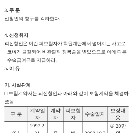
3.
주 문
신청인의 청구를 각하한다
.
4.
신청취지
피신청인은 이건 피보험자가 학원계단에서 넘어지는 사고로
코뼈가 골
절
되어 비관혈적 정복술을 받았으므로 이에 따른
수술급여금을 지급하
라
.
5.
이 유
가
.
사실관계
□
보험계약자는 피신청인과 아래와 같이 보험계약을 체결하
였음
계약일
계약
피보험
보장내
구 분
수술일자
자
자
자
용
1997.2.
①
만
20