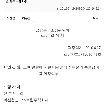
라온손해사정
10,195
2016.04.20 18:22
이전글
다음글
목록
금융분쟁조정위원회
조 정 결 정 서
결정일자
: 2010.4.27.
조
정번호
:
제
2010-41
호
1.
안 건 명
:
코뼈 골절에 대한 비관혈적 정복술의 수술급여
금 인정여부
2.
당 사 자
신 청 인
:
갑
피신청인
:
○○
보험주식회사