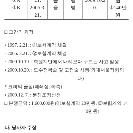
①
A
21.
을
병
2009.10.2
원
②
을
병
②
만
B
2005.3.
0.
140
원
21.
□
그간의 과정
◦
1997. 2.21. :
①
보험계약 체결
◦
2005. 3.21. :
②
보험계약 체결
◦
2009.10.19. :
학원계단에서 내려오다 구르는 사고 발생
◦
2009.10.20. :
도수정복술 및 고정술 시행
(
외대서울정형외
과
)
*
코뼈의 골절
(
폐쇄성
,
좌측
)
◦
2009.12. 7. :
분쟁조정신청
□
분쟁금액
: 1,600,000
원
(
①
보험계약
20
만원
,
②
보험계약
14
0
만원
)
나
.
당사자 주장