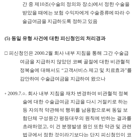
간 중
제
10
조
(
수술의 정의와 장소
)
에서 정한 수술을
받았을 때에는 보
험
수익자에게 수술종류에 따라 수
술급여금을 지급하도록 정하고 있
음
(5)
동일 유형 사건에 대한 피신청인의 처리경과
□
피신청인은
2000.2
월 회사 내부 지침을 통해 그간 수술급
여금을 지급하지 않았던 코뼈 골절에 대한 비관혈적
정복술에 대해서도
“
고객서비스 제고 및 치료효과
”
를
감안하여 수술급여금을 지급하
여 왔으나
◦
2009.7.
○
.
회사 내부 지침을 재차 변경하여 비관혈적 정복
술에 대한 수술급여금 지급을 다시 거절키로 하는
등 자의적 약관해석 행위를 남용함으로써 동일 보
험단체 구성원간 평등대우의 원칙에 반하는 결과를
초래하였고
,
이 건 분쟁발생 원인 또한 약관 및 관련
법규에서 정한 것이라기보다는 단지 피신청인이 코