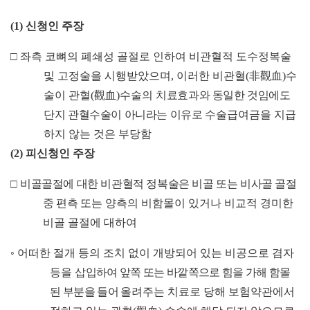
(1)
신청인 주장
□
좌측 코뼈의 폐쇄성 골절로 인하여 비관혈적 도수정복술
및 고정술을 시행받았으며
,
이러한 비관혈
(
非觀血
)
수
술이 관혈
(
觀血
)
수술의
치료효과와 동일한 것임에도
단지 관혈수술이 아니라는 이유로 수
술급여금을 지급
하지 않는 것은 부당함
(2)
피신청인 주장
□
비골골절에 대한 비관혈적 정복술은 비골 또는 비사골 골절
중 편측
또는 양측의 비함몰이 있거나 비교적 경미한
비골 골절에 대하여
◦
어떠한 절개 등의 조치 없이 개방되어 있는 비공으로 겸자
등을
삽입하여 앞쪽 또는 바깥쪽으로 힘을 가해 함몰
된 부분을 들어 올
려주는 치료로 당해 보험약관에서