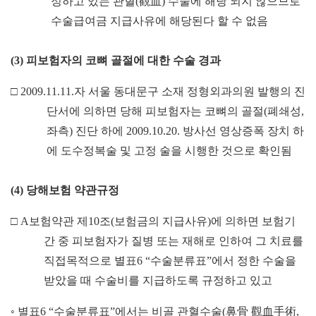
정하고 있는 관혈
(
觀血
)
수술에 해당 되지 않으므로
수술급여금 지급사유에 해당된다 할 수 없음
(3)
피보험자의 코뼈 골절에 대한 수술 경과
□
2009.11.11.
자 서울 동대문구 소재 정형외과의원 발행의 진
단서에 의하면 당해 피보험자는 코뼈의 골절
(
폐쇄성
,
좌측
)
진단 하에
2009.10.20.
방사선 영상증폭 장치 하
에 도수정복술 및 고정 술을 시행한 것으로 확인됨
(4)
당해보험 약관규정
□
A
보험약관 제
10
조
(
보험금의 지급사유
)
에 의하면 보험기
간 중 피보험자가 질병 또는 재해로 인하여 그 치료를
직접목적으로 별표
6 “
수술분류표
”
에서 정한 수술을
받았을 때 수술비를 지급하도록 규정하고 있고
◦
별표
6 “
수술분류표
”
에서는 비골 관혈수술
(
鼻骨 觀血手術
,