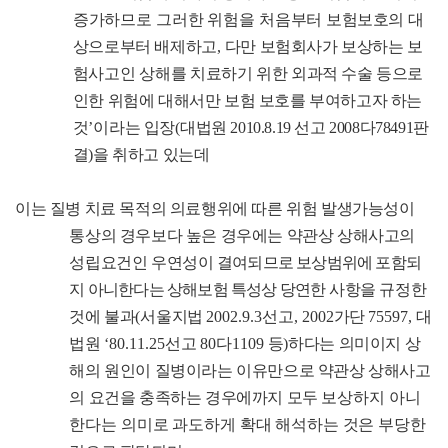
증가하므로 그러한 위험을 처음부터
보험보호의 대
상으로부터 배제하고
,
다만 보험회사가 보상하는 보
험사고인
상해를
치료하기 위한 외과적 수술 등으로
인한 위험에 대해서만 보험 보호를 부여하고자 하는
것
’
이라는 입장
(
대법원
2010.8.19
선고
2008
다
78491
판
결
)
을 취하고 있는데
이는 질병 치료 목적의 의료행위에 따른 위험 발생가능성이
통상의 경우보다 높은 경우에는 약관상 상해사고의
성립요건인 우연성이
결여되므로 보상범위에 포함되
지 아니한다는 상해보험 특성상 당연한
사항을 규정한
것에 불과
(
서울지법
2002.9.3
선고
, 2002
가단
75597,
대
법원
‘80.11.25
선고
80
다
1109
등
)
하다는 의미이지 상
해의 원인이 질병이라는 이유만으로 약관상 상해사고
의 요건을 충족하는 경우에까지 모두
보상하지 아니
한다는 의미로 과도하게 확대 해석하는 것은 부당한