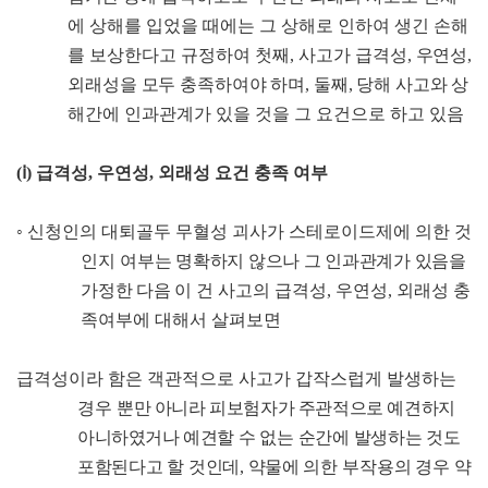
에 상해를 입었을 때에는 그 상해로 인하여 생긴 손해
를 보상한다고 규정하여 첫째
,
사고가
급격성
,
우연성
,
외래성을 모두 충족하여야 하며
,
둘째
,
당해 사고와
상
해간에 인과관계가 있을 것을 그 요건으로 하고 있음
(
ⅰ
)
급격성
,
우연성
,
외래성 요건 충족 여부
◦
신청인의 대퇴골두 무혈성 괴사가 스테로이드제에 의한 것
인지
여부는 명확하지 않으나 그 인과관계가 있음을
가정한 다음 이 건
사고의 급격성
,
우연성
,
외래성 충
족여부에 대해서 살펴보면
급격성이라 함은 객관적으로 사고가 갑작스럽게 발생하는
경우
뿐만 아니라 피보험자가 주관적으로 예견하지
아니하였거나 예견할
수 없는 순간에 발생하는 것도
포함된다고 할 것인데
,
약물에 의한
부작용의 경우 약