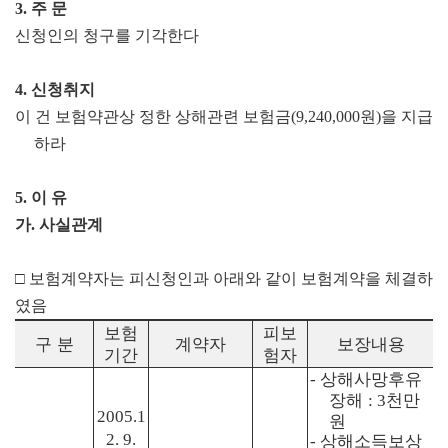
3.
주 문
신청인의 청구를 기각한다
4.
신청취지
이 건 보험약관상 정한 상해관련 보험금
(9,240,000
원
)
을 지급
하라
5.
이 유
가
.
사실관계
□
보험계약자는 피신청인과 아래와 같이 보험계약을 체결하
였음
보험
피보
구 분
계약자
보장내용
기간
험자
상해사망후유
-
장해
천만
: 3
2005.1
원
2. 9.
상해소득보상
-