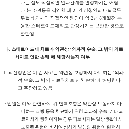
다는 점도 직접적인 인과관계를 인정하기는 어렵
다
’
는 소견
등을 감안할 때 이 건 신청인의 대퇴골두
무혈성 괴사의 직접적인
원인이 약
2
년
8
개월전 복
용한 스테로이드제라고 단정하기는
곤란한 것으로
판단됨
나
.
스테로이드제 치료가 약관상
‘
외과적 수술
,
그 밖의 의료
처치로 인한 손해
’
에 해당하는지 여부
□
피신청인은 이 건 사고는 약관상 보상하지 아니하는
‘
외과
적 수술
,
그 밖의 의료처치로 인한 손해
’
에 해당한다
고 주장하고 있음
◦
법원은 이와 관련하여
‘
위 면책조항은 약관상 보상하지 아
니
하는
질병 등을 치료하기 위한 외과적 수술
,
기타 의
료처치가 행하여지는
경우 피보험자는 일상생활에서
노출된 위험에 비하여
상해가 발생할
위험이 현저히