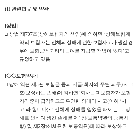
(1)
관련법규 및 약관
[
상법
]
□
상법 제
737
조
(
상해보험자의 책임
)
에 의하면
‘
상해보험계
약의 보험자는
신체의 상해에 관한 보험사고가 생길 경
우에 보험금액 기타의 급여를
지급할 책임이 있다
’
고
규정하고 있음
[
◇◇
보험약관
]
□
당해 약관 제
3
관 보험금 등의 지급
(
회사의 주된 의무
)
제
14
조
(
보상하는
손해
)
에 의하면
‘
회사는 피보험자가 보험
기간 중에 급격하고도 우연한
외래의 사고
(
이하
’
사
고
‘
라 합니다
)
로 신체에 상해를 입었을 때에는 그 상
해로 인하여 생긴 손해를 제
1
장
(
보통약관의 공통사
항
)
및 제
2
장
(
신체관련 보통약관
)
에 따라 보상하고