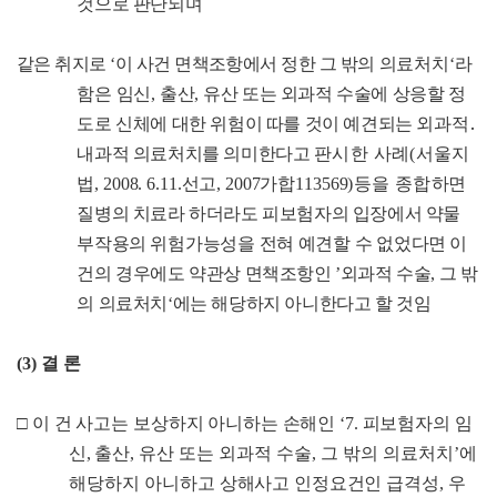
것으로 판단되며
같은 취지로
‘
이 사건 면책조항에서 정한 그 밖의
의료처치
‘
라
함은
임신
,
출산
,
유산 또는 외과적 수술에 상응할 정
도로 신체에 대한
위험이 따를 것이 예견되는 외과적
․
내과적 의료처치를 의미한다고
판시한 사례
(
서울지
법
, 2008. 6.11.
선고
, 2007
가합
113569
)
등을 종합
하면
질병의 치료라 하더라도 피보험자의 입장
에서 약물
부작용의
위험가능성을 전혀 예견할 수 없었다
면
이
건의 경우에도 약관상 면책조항인
’
외과적 수술
,
그 밖
의 의료처치
‘
에는 해당하지 아니한다고 할 것임
(3)
결 론
□
이 건 사고는 보상하지 아니하는 손해인
‘7.
피보험자의 임
신
,
출산
,
유산 또는 외과적 수술
,
그 밖의 의료처치
’
에
해당하지 아니하고
상해사고 인정요건인 급격성
,
우