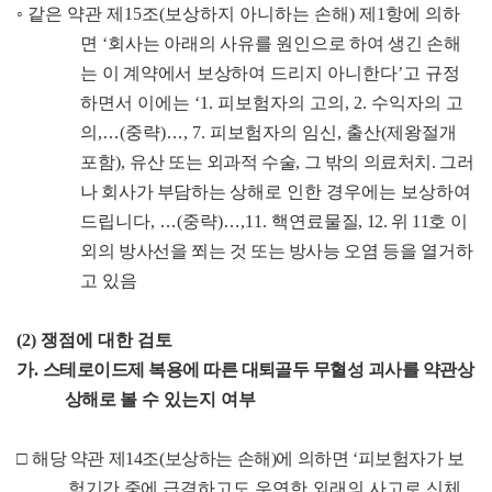
◦
같은 약관 제
15
조
(
보상하지 아니하는 손해
)
제
1
항에 의하
면
‘
회
사는 아래의 사유를 원인으로 하여 생긴 손해
는 이 계약에서 보상
하여 드리지 아니한다
’
고 규정
하면서 이에는
‘1.
피보험자의 고의
, 2.
수익자의 고
의
,
…
(
중략
)
…
, 7.
피보험자의 임신
,
출산
(
제왕절개
포함
),
유산 또는 외과적 수술
,
그 밖의 의료처치
.
그러
나 회사가 부담하는
상해로 인한 경우에는 보상하여
드립니다
,
…
(
중략
)
…
,11.
핵연료
물질
, 12.
위
11
호 이
외의 방사선을 쬐는 것 또는 방사능 오염 등을
열거하
고 있음
(2)
쟁점에 대한 검토
가
.
스테로이드제 복용에 따른 대퇴골두 무혈성 괴사를 약관상
상해로
볼 수 있는지 여부
□
해당 약관 제
14
조
(
보상하는 손해
)
에 의하면
‘
피보험자가 보
험기간 중에
급격하고도 우연한 외래의 사고로 신체