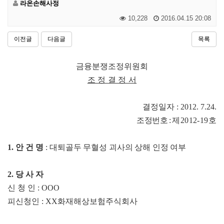
라온손해사정
10,228
2016.04.15 20:08
이전글
다음글
목록
금융분쟁조정위원회
조 정 결 정 서
결정일자
: 2012. 7.24.
조
정번호
:
제
2012-19
호
1.
안 건 명
:
대퇴골두 무혈성 괴사의 상해 인정 여부
2.
당 사 자
신 청 인
: OOO
피신청인
: XX
화재해상보험주식회사