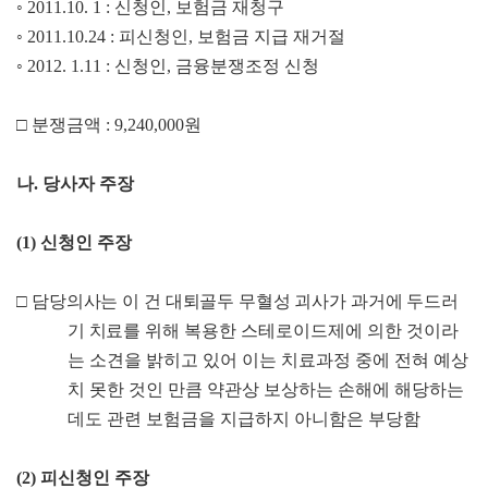
◦
2011.10. 1 :
신청인
,
보험금 재청구
◦
2011.10.24 :
피신청인
,
보험금 지급 재거절
◦
2012. 1.11 :
신청인
,
금융분쟁조정 신청
□
분쟁금액
: 9,240,000
원
나
.
당사자 주장
(1)
신청인 주장
□
담당의사는 이 건 대퇴골두 무혈성 괴사가 과거에 두드러
기 치료를
위해 복용한 스테로이드제에 의한 것이라
는 소견을 밝히고 있어 이는 치료과정 중에 전혀 예상
치 못한 것인 만큼 약관상 보상하는 손해에 해당하는
데도 관련 보험금을 지급하지 아니함은 부당함
(2)
피신청인 주장