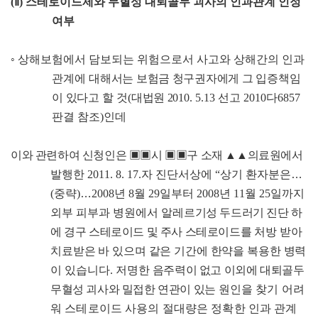
(
ⅱ
)
스테로이드제와 무혈성 대퇴골두 괴사의 인과관계 인정
여부
◦
상해보험에서 담보되는 위험으로서 사고와 상해간의 인과
관계에
대해서는 보험금 청구권자에게 그 입증책임
이 있다
고 할 것
(
대법원
2010
. 5.13
선고
2010
다
6857
판결 참조
)
인데
이와 관련하여 신청인은
▣▣
시
▣▣
구 소재
▲▲
의료원에서
발행한
2011. 8. 17.
자 진단서상에
“
상기 환자분은
…
(
중략
)
…
2008
년
8
월
29
일부터
2008
년
11
월
25
일까지
외부 피부과 병원에서 알레
르기성 두드러기 진단 하
에 경구 스테로이드 및 주사 스테로이드를
처방 받아
치료받은 바 있으며 같은 기간에 한약을 복용한 병력
이
있습니다
.
저명한
음주력이 없고 이외에 대퇴골두
무혈성 괴사와 밀접한 연관이 있는
원인을 찾기 어려
워 스테로이드 사용의 절대량은 정확한 인과
관계