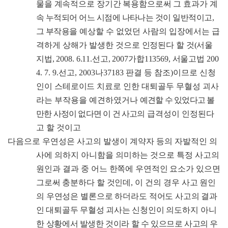
물을 계속적으로 장기간 복용함으로써 그 효과가
계
속 누적되어 어느 시점에 나타나는 것이 일반적이고
,
그 부작용을
예상할 수 없었던 사람의 입장에서는 급
격하게 상해가 발생한 것
으로 인정된다 할 것
(
서울
지법
, 2008. 6.11.
선고
, 2007
가합
113569,
서울고법
200
4. 7. 9.
선고
, 2003
나
37183
판결 등 참조
)
이므로 신청
인이
스테로이드
치료로 인한 대퇴골두 무혈성 괴사
라는 부작용을 예견하였거나
예견할 수 있었다고 볼
만한 사정이 없다면 이 건 사고의
급격성이 인정된다
고 할 것이고
다음으로 우연성은 사고의 발생이 계약자 등의 자발적인 의
사에 의하지 아니함을 의미하는 것으로 특정 사고의
원인과 결과 중
어느 한쪽에 우연적인 요소가 있으면
그로써 충분하다 할 것인데
,
이 건의
경우 사고 원인
의 우연성은 별론으로 하더라도 적어도
사고의 결과
인 대퇴골두 무혈성 괴사는
신청인이 의도하지 아니
한
상황에서 발생한 것이라 할 수 있으므로 사고의 우