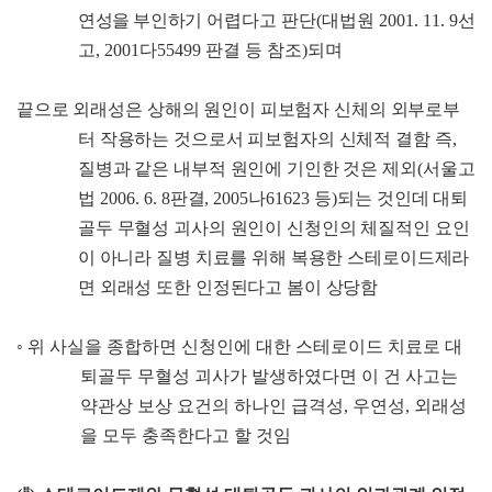
연성을 부인하기
어렵다고 판단
(
대법원
2001. 11. 9
선
고
, 2001
다
55499
판결 등 참조
)
되며
끝으로 외래성은 상해의 원인이 피보험자 신체의 외부로부
터 작용하는 것으로서 피보험자의 신체적 결함 즉
,
질병과 같은 내부적
원인에 기인한 것은 제외
(
서울고
법
2006. 6. 8
판결
, 2005
나
61623
등
)
되는
것인데 대퇴
골두 무혈성 괴사의 원인이 신청인의 체질적인 요인
이
아니라 질병 치료를 위해 복용한 스테로이드제라
면 외래성 또한 인정된다고 봄이 상당함
◦
위 사실을 종합하면 신청인에 대한 스테로이드 치료로 대
퇴골두 무혈성 괴사가 발생하였다면 이 건 사고는
약관상 보상 요건의 하나인 급격성
,
우연성
,
외래성
을 모두 충족한다고 할 것임