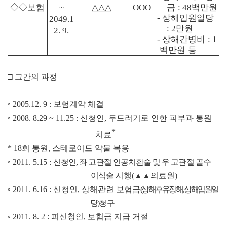
◇◇
보험
△△△
금
백만원
~
OOO
: 48
상해입원일당
-
2049.1
만원
: 2
2. 9.
상해간병비
-
: 1
백만원 등
□
그간의 과정
◦
2005.12. 9 :
보험계약 체결
◦
2008. 8.29 ~ 11.25 :
신청인
,
두드러기로 인한 피부과 통원
*
치료
* 18
회 통원
,
스테로이드 약물 복용
◦
2011. 5.15 :
신청인
,
좌 고관절 인공치환술 및 우 고관절 골수
이식술
시행
(
▲▲
의료원
)
◦
2011. 6.16 :
신청인
,
상해관련 보험금
(
상해후유장해
,
상해입원일
당
)
청구
◦
2011. 8. 2 :
피신청인
,
보험금 지급 거절