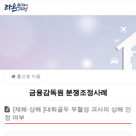
금융감독원 분쟁조정사례
[재해·상해 ]대퇴골두 무혈성 괴사의 상해 인
정 여부