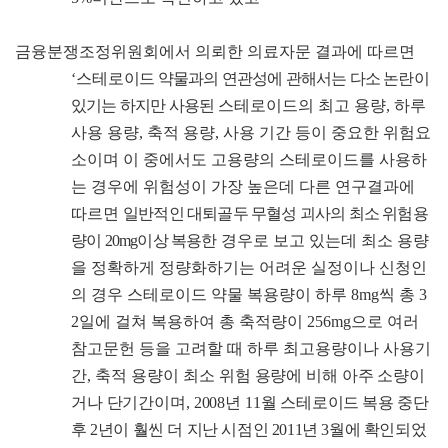
금융분쟁조정위원회에서 의뢰한 의료자문 결과에 따르면
‘
스테로
이드 약물과의 연관성에 관해서는 다소 논란이
있기는 하지만 사용된
스테로이드의 최고 용량
,
하루
사용 용량
,
축적 용량
,
사용 기간 등이 중요한 위험요
소이며 이 중에서도 고용량의 스테로이드를 사용하
는 경우에 위험성이 가장 높은데 다른 연구결과에
따르면
일반적인 대퇴골두 무혈성 괴사의 최소 위험용
량이
20mg
이상 복용한
경우로 보고 있는데 최소 용량
을 정확하게 정량화하기는 어려운 실정이나 신청인
의 경우 스테로이드 약물 복용량이 하루
8mg
씩 총
3
2
일에 걸쳐 복용하여 총 축적량이
256mg
으로 여러
참고문헌 등을 고려할 때 하루 최고용량이나 사용기
간
,
축적 용량이 최소
위험 용량에 비해 아주 소량이
거나 단기간이며
, 2008
년
11
월 스테
로이드 복용 중단
후
2
년이 훨씬 더 지난 시점인
2011
년
3
월에 확인
되었