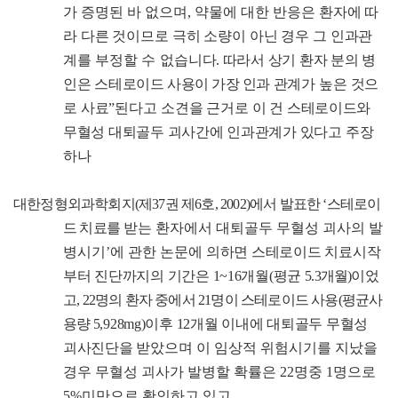
가 증명된 바 없으며
,
약물에 대한 반응은
환자에 따
라 다른 것이므로 극히 소량이 아닌 경우 그 인과관
계를
부정할 수 없습
니다
.
따라서 상기 환자 분의 병
인은 스테로이드
사용이 가장 인과
관계가 높은 것으
로 사료
”
된다고 소견을 근거로
이 건 스테로이드와
무혈성 대퇴골두 괴사간에 인과관계가 있다고
주장
하나
대한정형외과학회지
(
제
37
권 제
6
호
, 2002)
에서 발표한
‘
스테로이
드 치료를
받는 환자에서 대퇴골두 무혈성 괴사의 발
병시기
’
에 관한 논문에
의하면 스테로이드 치료시작
부터 진단까지의 기간은
1~16
개월
(
평균
5.3
개월
)
이었
고
, 22
명의 환자 중에서
21
명이 스테로이드 사용
(
평균사
용량
5,928mg)
이후
12
개월 이내에 대퇴골두 무혈성
괴사진단을 받았
으며 이 임상적 위험시기를 지났을
경우 무혈성 괴사가 발병할 확률은
22
명중
1
명으로
5%
미만으로 확인하고 있고