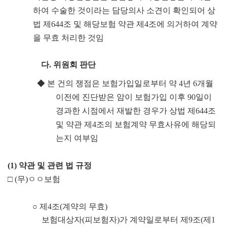
하여 수술한 것이라는 담당의사 소견이 확인되어 상
법 제
644
조 및 해당보험 약관 제
4
조에 의거하여 계약
을 무효 처리한 것임
다
.
위원회 판단
◆
본 건의 쟁점은 보험가입일로부터 약
4
년
6
개월
이전에 진단받은 암이 보험가입 이후
90
일이
경과한 시점에서 재발한 경우가 상법 제
644
조
및 약관 제
4
조의 보험계약 무효사유에 해당되
는지 여부임
(1)
약관 및 관련 법 규정
□
(
무
)
ㅇㅇ
보험
○
제
4
조
(
계약의 무효
)
보험대상자
(
피보험자
)
가 계약일로부터 제
9
조
(
제
1