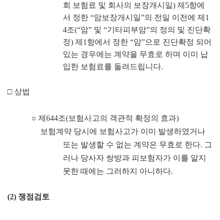
회 보험료 및 회사의 보장개시일
)
제
5
항에
서 정한
“
암보장개시일
”
의 전일 이전에 제
1
4
조
(“
암
”
및
“
기타피부암
”
의 정의 및 진단확
정
)
제
1
항에서 정한
“
암
”
으로 진단확정 되어
있는 경우에는 계약을 무효로 하며 이미 납
입한 보험료를 돌려드립니다
.
□
상법
○
제
644
조
(
보험사고의 객관적 확정의 효과
)
보험계약 당시에 보험사고가 이미 발생하였거나
또는 발생할 수 없는 계약은 무효로 한다
.
그
러나 당사자 쌍방과 피보험자가 이를 알지
못한 때에는 그러하지 아니하다
.
(2)
쟁점검토