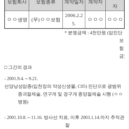
보험회사
보험종류
계약일자
계약자
자
2006.2.2
ㅇㅇ
ㅇㅇ
ㅇㅇㅇ
ㅇㅇㅇ
생명
무
보험
(
)
5.
*
분쟁금액
: 4
천만원
(
암진단
보
험
금
)
□
그간의 경과
- 2001.9.4.
～
9.21.
선양낭성암종
(
입천장의 악성신생물
, C05)
진단으로 광범위
종괴절
제술
,
연구개 및 경구개 종양절제술 시행
(
ㅇㅇ
병원
)
- 2001.10.8.
～
11.16.
방사선 치료
,
이후
2003.1.14.
까지 추적관
찰