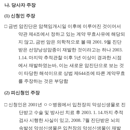
나
.
당사자 주장
(1)
신청인 주장
□
금번 암진단은 암책임개시일 이후에 이루어진 것이어서
약관 제
4
조에서 정하고 있는 계약 무효사유에 해당되
지 않고
,
금번 암은 의학적으로 볼 때
2001. 9
월 진단
받은 선양낭성암종이 재발한 것이라고는 하나
2003.
1.14.
마지막 추적관찰 이후
5
년 이상이 경과한 시점
에서 재발하였는바
,
이는 새로운 암진단으로 보는 것
이 타당한 해석이므로 상법 제
644
조에 따른 계약무효
를 주장하는 것은 부당함
(2)
피신청인 주장
□
신청인은
2001
년
ㅇㅇ
병원에서 입천장의 악성신생물로 진
단받고 수술 및 방사선 치료 후
2003. 1. 14.
까지 추적
검사 시행한 사실이 있고
, 2008. 7
월 진단받은 뇌의
속발성 악성신생물은 입천장의 악성신생물이 재발