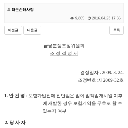
라온손해사정
9,805
2016.04.23 17:36
이전글
다음글
목록
금융분쟁조정위원회
조 정 결 정 서
결정일자
: 2009. 3. 24.
조
정번호
:
제
2009-32
호
1.
안 건 명
:
보험가입전에 진단받은 암이 암책임개시일 이후
에 재발
한 경우 보험계약을 무효로 할 수
있는지 여부
2.
당 사 자