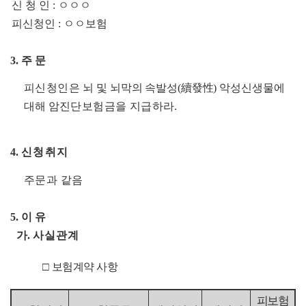
신 청 인
:
ㅇㅇㅇ
피신청인
:
ㅇㅇ
보험
3.
주 문
피신청인은
뇌 및 뇌막의 속발성
(
續發性
)
악성신생물에
대해
암진단보험금을 지급하라
.
4.
신청취지
주문과 같음
5.
이 유
가
.
사실관계
□
보험계약 사항
피보험