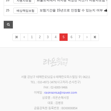
화물트럭에서 하차중 낙상한 사고가 자동차보험 자
26
자동차보험
보험기간을 15년으로 인정할 수 있는지 여부
25
배상책임보험
1
2
3
4
5
6
7
서울 강남구 테헤란로52길 6 테헤란오피스빌딩 우) 06211
TEL : 010-4972-3479(사고처리-손사친구)
FAX : 02-6000-9466
이메일 :
raonsonsa@naver.com
상호명 : 라온손해사정
대표 : 김병호
금융감독원 등록번호 : BD00000854