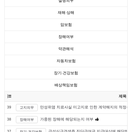
설명의무
재해·상해
암보험
장해여부
약관해석
자동차보험
장기·건강보험
배상책임보험
제목
만성위염 치료사실 미고지로 인한 계약해지의 적정성
39
고지의무
가중된 장해에 해당되는지 여부
38
장해여부
급성심근경색증 진단급여금 지급대상에 해당하는
37
장기·건강보험