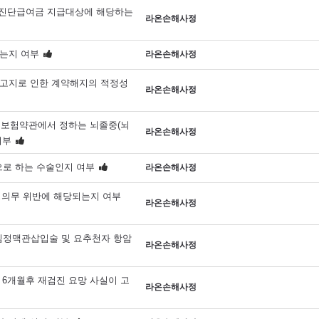
진단급여금 지급대상에 해당하는
라온손해사정
는지 여부
라온손해사정
고지로 인한 계약해지의 적정성
라온손해사정
 보험약관에서 정하는 뇌졸중(뇌
라온손해사정
여부
으로 하는 수술인지 여부
라온손해사정
의무 위반에 해당되는지 여부
라온손해사정
심정맥관삽입술 및 요추천자 항암
라온손해사정
 6개월후 재검진 요망 사실이 고
라온손해사정