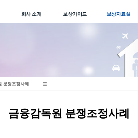
회사 소개
보상가이드
보상자료실
인사말
자동차보험(공제)
손해배상의 개요
CI
근로자재해보장책임
과실비율
보험
수행하는 업무
후유장해 및 개호비
선원근로자재해보장
자문위원
소득인정
책임보험
손해사정사 네트워크
생명,상해보험의 장해
배상책임보험
분류표
오시는 길
계약 전 알릴의무
주요한 판결문
이용안내
생명/상해/질병/간병보
원 분쟁조정사례
금융감독원 분쟁조정
험
사례
학교안전공제
보상관련자료
금융감독원 분쟁조정사례