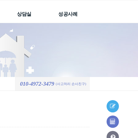
상담실
성공사례
빠른상담요청
성공사례
처리결과
온라인상담요청
처리결과
자주하는 질문
010-4972-3479
(사고처리 손사친구)