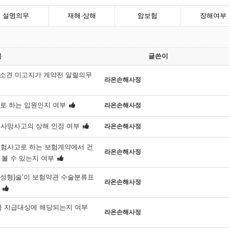
설명의무
재해·상해
암보험
장해여부
목
글쓴이
소견 미고지가 계약전 알릴의무
라온손해사정
로 하는 입원인지 여부
라온손해사정
 사망사고의 상해 인정 여부
라온손해사정
보험사고로 하는 보험계약에서 건
라온손해사정
볼 수 있는지 여부
성형)술’이 보험약관 수술분류표
라온손해사정
금 지급대상에 해당되는지 여부
라온손해사정