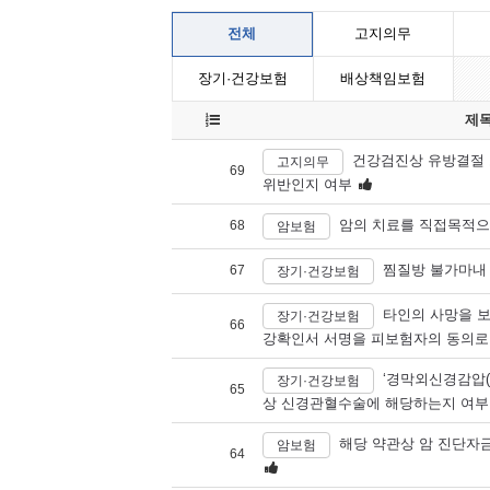
전체
고지의무
장기·건강보험
배상책임보험
제
건강검진상 유방결절 
고지의무
69
위반인지 여부
암의 치료를 직접목적으
68
암보험
찜질방 불가마내
67
장기·건강보험
타인의 사망을 
장기·건강보험
66
강확인서 서명을 피보험자의 동의로 
‘경막외신경감압(
장기·건강보험
65
상 신경관혈수술에 해당하는지 여부
해당 약관상 암 진단자
암보험
64