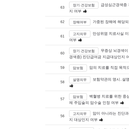
급성심근경색증 
장기·건강보험
63
지 여부
가중된 장해에 해당되
62
장해여부
만성위염 치료사실 미
고지의무
61
여부
무증상 뇌경색이
장기·건강보험
60
경색증) 진단급여금 지급대상인지 
암의 치료를 직접 목적
59
암보험
보험약관의 명시․설명
설명의무
58
백혈병 치료를 위한 중
암보험
57
제 주입술의 암수술 인정 여부
암이 아니라는 진단과
고지의무
56
지 대상인지 여부