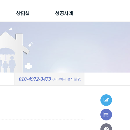
상담실
성공사례
빠른상담요청
성공사례
처리결과
온라인상담요청
처리결과
자주하는 질문
010-4972-3479
(사고처리 손사친구)