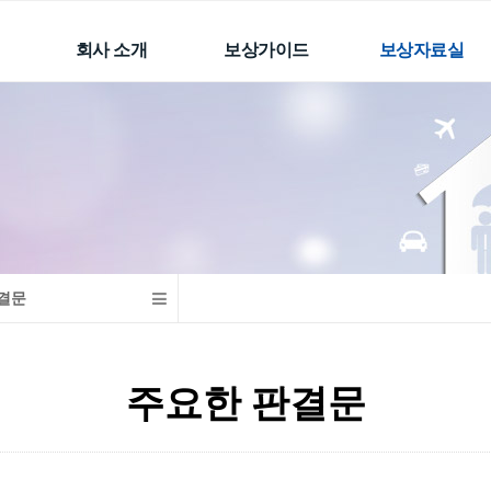
회사 소개
보상가이드
보상자료실
인사말
자동차보험(공제)
손해배상의 개요
CI
근로자재해보장책임
과실비율
보험
수행하는 업무
후유장해 및 개호비
선원근로자재해보장
자문위원
소득인정
책임보험
손해사정사 네트워크
생명,상해보험의 장해
배상책임보험
분류표
오시는 길
계약 전 알릴의무
주요한 판결문
이용안내
생명/상해/질병/간병보
결문
금융감독원 분쟁조정
험
사례
학교안전공제
보상관련자료
주요한 판결문