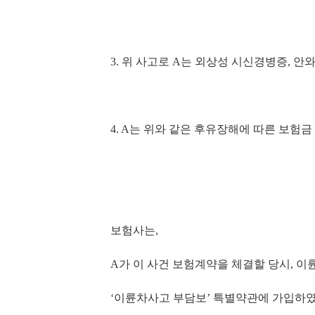
3.
위 사고로
A
는 외상성 시신경병증
,
안와
4. A
는 위와 같은 후유장해에 따른 보험
보험사는
,
A
가 이 사건 보험계약을 체결할 당시
,
이
‘
이륜차사고 부담보
’
특별약관에 가입하