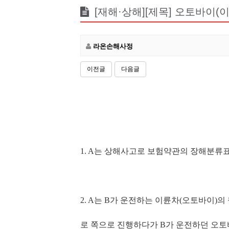
[재해·상해][제목] 오토바이(
라온손해사정
이전글
다음글
1. A
는 상해사고로 보험약관의 장해분류표
2. A
는
B
가 운전하는 이륜차
(
오토바이
)
의
로 쪽으로 진행하다가
B
가 운전하던 오